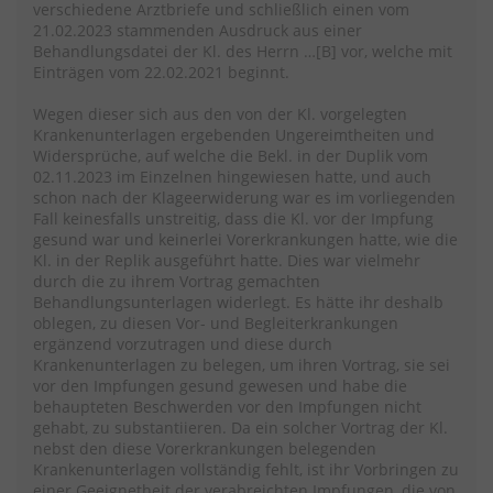
verschiedene Arztbriefe und schließlich einen vom
21.02.2023 stammenden Ausdruck aus einer
Behandlungsdatei der Kl. des Herrn …[B] vor, welche mit
Einträgen vom 22.02.2021 beginnt.
Wegen dieser sich aus den von der Kl. vorgelegten
Krankenunterlagen ergebenden Ungereimtheiten und
Widersprüche, auf welche die Bekl. in der Duplik vom
02.11.2023 im Einzelnen hingewiesen hatte, und auch
schon nach der Klageerwiderung war es im vorliegenden
Fall keinesfalls unstreitig, dass die Kl. vor der Impfung
gesund war und keinerlei Vorerkrankungen hatte, wie die
Kl. in der Replik ausgeführt hatte. Dies war vielmehr
durch die zu ihrem Vortrag gemachten
Behandlungsunterlagen widerlegt. Es hätte ihr deshalb
oblegen, zu diesen Vor- und Begleiterkrankungen
ergänzend vorzutragen und diese durch
Krankenunterlagen zu belegen, um ihren Vortrag, sie sei
vor den Impfungen gesund gewesen und habe die
behaupteten Beschwerden vor den Impfungen nicht
gehabt, zu substantiieren. Da ein solcher Vortrag der Kl.
nebst den diese Vorerkrankungen belegenden
Krankenunterlagen vollständig fehlt, ist ihr Vorbringen zu
einer Geeignetheit der verabreichten Impfungen, die von