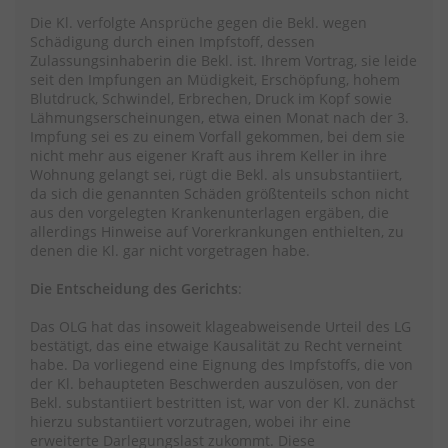
Die Kl. verfolgte Ansprüche gegen die Bekl. wegen
Schädigung durch einen Impfstoff, dessen
Zulassungsinhaberin die Bekl. ist. Ihrem Vortrag, sie leide
seit den Impfungen an Müdigkeit, Erschöpfung, hohem
Blutdruck, Schwindel, Erbrechen, Druck im Kopf sowie
Lähmungserscheinungen, etwa einen Monat nach der 3.
Impfung sei es zu einem Vorfall gekommen, bei dem sie
nicht mehr aus eigener Kraft aus ihrem Keller in ihre
Wohnung gelangt sei, rügt die Bekl. als unsubstantiiert,
da sich die genannten Schäden größtenteils schon nicht
aus den vorgelegten Krankenunterlagen ergäben, die
allerdings Hinweise auf Vorerkrankungen enthielten, zu
denen die Kl. gar nicht vorgetragen habe.
Die Entscheidung des Gerichts
:
Das OLG hat das insoweit klageabweisende Urteil des LG
bestätigt, das eine etwaige Kausalität zu Recht verneint
habe. Da vorliegend eine Eignung des Impfstoffs, die von
der Kl. behaupteten Beschwerden auszulösen, von der
Bekl. substantiiert bestritten ist, war von der Kl. zunächst
hierzu substantiiert vorzutragen, wobei ihr eine
erweiterte Darlegungslast zukommt. Diese