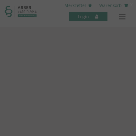
----- Body: -----
x
Merkzettel
Warenkorb
Login
Mitarbeiter-Seminare