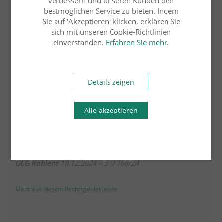
verbessern und unseren Kunden den
Krankenunterlagen vorlegte. Gleichwohl legte die Kl.
bestmöglichen Service zu bieten. Indem
Krankenunterlagen aus der Zeit vor der Impfung nicht
Sie auf 'Akzeptieren' klicken, erklären Sie
vor und trug lediglich - unzutreffend - vor, es sei
unstreitig, dass die Kl. vor der Impfung keine der
sich mit unseren Cookie-Richtlinien
Gesundheitsschäden gehabt habe.“ Sie auch mit der
einverstanden.
Erfahren Sie mehr.
Berufungsbegründung weder die Ärzteliste noch etwaige
Abrechnungsunterlagen der Krankenkasse vor. Dem
Beweisangebot, sämtliche Krankenunterlagen
beizuziehen, habe das LG schon deshalb nicht
Details zeigen
nachgehen müssen, weil die Ärzte, deren Krankenakten
beigezogen werden sollen, gar nicht benannt worden
seien. Auch entsprechende
Alle akzeptieren
Schweigepflichtentbindungserklärungen seien nicht
vorgelegt worden. Eine Erklärung, warum sich die Kl.
nicht in der Lage sieht, die Unterlagen vorzulegen und es
der gerichtlichen Beiziehung bedarf, wird gleichfalls
nicht gegeben.
OLG Koblenz
18.12.2024 – 5 U 168/24
Mehr aus diesem Rechtsgebiet lesen