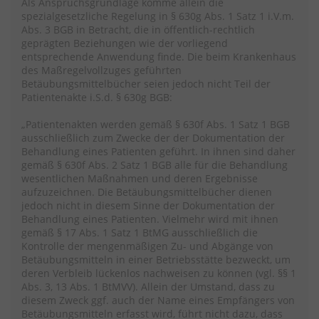
Als Anspruchsgrundlage komme allein die
spezialgesetzliche Regelung in § 630g Abs. 1 Satz 1 i.V.m.
Abs. 3 BGB in Betracht, die in öffentlich-rechtlich
geprägten Beziehungen wie der vorliegend
entsprechende Anwendung finde. Die beim Krankenhaus
des Maßregelvollzuges geführten
Betäubungsmittelbücher seien jedoch nicht Teil der
Patientenakte i.S.d. § 630g BGB:
„Patientenakten werden gemäß § 630f Abs. 1 Satz 1 BGB
ausschließlich zum Zwecke der der Dokumentation der
Behandlung eines Patienten geführt. In ihnen sind daher
gemäß § 630f Abs. 2 Satz 1 BGB alle für die Behandlung
wesentlichen Maßnahmen und deren Ergebnisse
aufzuzeichnen. Die Betäubungsmittelbücher dienen
jedoch nicht in diesem Sinne der Dokumentation der
Behandlung eines Patienten. Vielmehr wird mit ihnen
gemäß § 17 Abs. 1 Satz 1 BtMG ausschließlich die
Kontrolle der mengenmäßigen Zu- und Abgänge von
Betäubungsmitteln in einer Betriebsstätte bezweckt, um
deren Verbleib lückenlos nachweisen zu können (vgl. §§ 1
Abs. 3, 13 Abs. 1 BtMVV). Allein der Umstand, dass zu
diesem Zweck ggf. auch der Name eines Empfängers von
Betäubungsmitteln erfasst wird, führt nicht dazu, dass