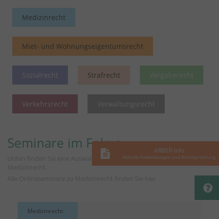
Medizinrecht
Miet- und Wohnungseigentumsrecht
Sozialrecht
Strafrecht
Vergaberecht
Verkehrsrecht
Verwaltungsrecht
Seminare im Fokus
ARBER-Info
Aktuelle Entwicklungen und Rechtsprechung
Unten finden Sie eine Auswahl von Fortbildungen zum Rechtsgebiet
Medizinrecht.
Alle Onlineseminare zu Medizinrecht finden Sie
hier
Medizinrecht