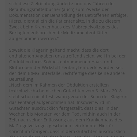
sich diese Zielrichtung änderte und das Führen der
Betäubungsmittelbücher (auch) zum Zwecke der
Dokumentation der Behandlung des Betroffenen erfolgte.
Hierzu dient allein die Patientenakte, in die zu diesem
Zweck beim Krankenhaus des Maßregelvollzuges des
Beklagten entsprechende Medikamentenblätter
aufgenommen werden.“
Soweit die Klägerin geltend macht, dass die dort
enthaltenen Angaben unzutreffend seien, weil in bei der
Obduktion ihres Sohnes entnommenen Haar- und
Blutproben der Wirkstoff Fentanyl entdeckt worden sei,
der dem BtMG unterfalle, rechtfertige dies keine andere
Beurteilung:
„Nach dem im Rahmen der Obduktion erstellten
toxikologisch-chemischen Gutachten vom 6. März 2018
steht schon nicht fest, wann genau der Sohn der Klägerin
das Fentanyl aufgenommen hat. Insoweit wird im
Gutachten ausdrücklich festgestellt, dass dies ‚in den
Wochen bis Monaten vor dem Tod‘, mithin auch in der
Zeit nach seiner Entlassung aus dem Krankenhaus des
Maßregelvollzuges geschehen sein könnte. Hierfür
spricht im Übrigen, dass in dem Gutachten ausdrücklich