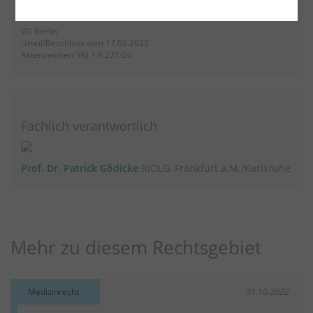
Informationen
VG Berlin
Urteil/Beschluss vom 17.02.2023
Aktenzeichen: VG 1 K 221/20
Fachlich verantwortlich
Prof. Dr. Patrick Gödicke
RiOLG, Frankfurt a.M./Karlsruhe
Mehr zu diesem Rechtsgebiet
Medizinrecht
31.10.2022