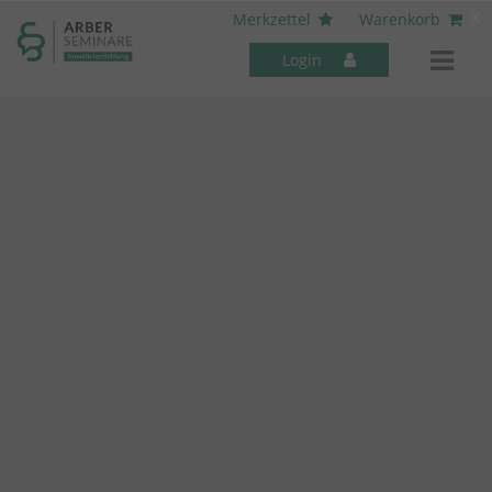
----- Body: -----
x
Merkzettel
Warenkorb
Login
Mitarbeiter-Seminare