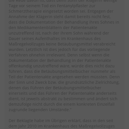
die Rede davon ist, dass beim Sohn der Klägerin wenige
Tage vor seinem Tod ein Fentanylpflaster zur
Schmerztherapie eingesetzt worden sei. Entgegen der
Annahme der Klägerin steht damit bereits nicht fest,
dass die Dokumentation der Behandlung ihres Sohnes in
den Medikamentenblättern der Patientenakte
unzutreffend ist, nach der ihrem Sohn während der
Dauer seines Aufenthaltes im Krankenhaus des
Maßregelvollzuges keine Betäubungsmittel verabreicht
wurden. Letztlich ist dies jedoch für das vorliegende
Verfahren ohnehin irrelevant. Denn selbst wenn die
Dokumentation der Behandlung in der Patientenakte
offenkundig unzutreffend wäre, würde dies nicht dazu
führen, dass die Betäubungsmittelbücher nunmehr als
Teil der Patientenakte angesehen werden müssten. Denn
der Sinn und Zweck bzw. die grundsätzliche Zielrichtung,
denen das Führen der Betäubungsmittelbücher
einerseits und das Führen der Patientenakte anderseits
dient, ist jeweils abstrakt zu bestimmen und ändert sich
demzufolge nicht durch die einem konkreten Einzelfall
zugrunde liegenden Umstände.“
Der Beklagte habe im Übrigen erklärt, dass in den seit
dem Jahr 2010 im Krankenhaus des Maßregelvollzuges