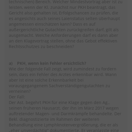
technischen) Bereich. Welcher Mindestvortrag aber ist zu
leisten, wenn der Kl. zunächst nur PKH beantragt, das
Gericht also gehalten ist, Erfolgschancen zu prüfen, die
es angesichts auch seines Laienstatus selten überhaupt
angemessen einschätzen kann? Dass es auf
außergerichtliche Gutachten zurückgreifen darf, gilt als
ausgemacht. Welche Anforderungen darf es dann aber
an den Klagevortrag stellen, ohne das Gebot effektiven
Rechtsschutzes zu beschneiden?
a) PKH, wenn kein Fehler ersichtlich?
Wie der folgende Fall zeigt, wird zumindest zu fordern
sein, dass ein Fehler des Arztes erkennbar wird. Wann
aber ist eine solche Erkennbarkeit bei
vorausgegangenem Sachverständigengutachten zu
verneinen?
Der Fall:
Der Ast. begehrt PKH für eine Klage gegen den Ag.,
seinen früheren Hausarzt. der ihn im März 2017 wegen
auftretender Magen- und Darmkrämpfe behandelte. Der
Bekl. diagnostizierte im Rahmen der weiteren
Behandlung eine Lymphknotenvergrößerung, die er als
„eher unverdächtig“ dokumentierte. Er veranlasste eine