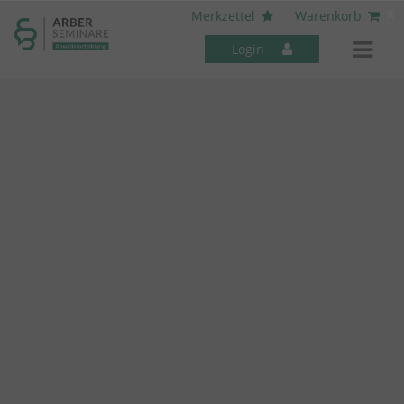
----- Body: -----
x
Merkzettel
Warenkorb
Login
Mitarbeiter-Seminare