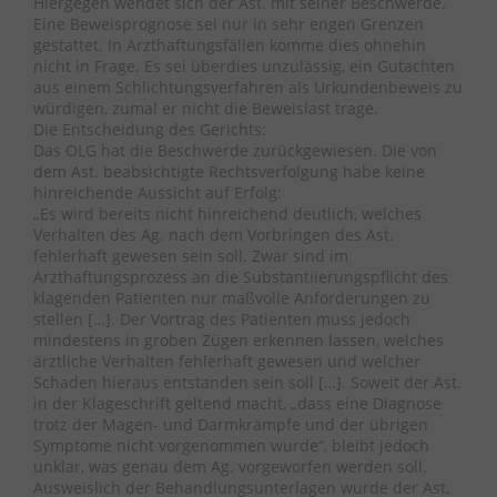
Hiergegen wendet sich der Ast. mit seiner Beschwerde.
Eine Beweisprognose sei nur in sehr engen Grenzen
gestattet. In Arzthaftungsfällen komme dies ohnehin
nicht in Frage. Es sei überdies unzulässig, ein Gutachten
aus einem Schlichtungsverfahren als Urkundenbeweis zu
würdigen, zumal er nicht die Beweislast trage.
Die Entscheidung des Gerichts:
Das OLG hat die Beschwerde zurückgewiesen. Die von
dem Ast. beabsichtigte Rechtsverfolgung habe keine
hinreichende Aussicht auf Erfolg:
„Es wird bereits nicht hinreichend deutlich, welches
Verhalten des Ag. nach dem Vorbringen des Ast.
fehlerhaft gewesen sein soll. Zwar sind im
Arzthaftungsprozess an die Substantiierungspflicht des
klagenden Patienten nur maßvolle Anforderungen zu
stellen […]. Der Vortrag des Patienten muss jedoch
mindestens in groben Zügen erkennen lassen, welches
ärztliche Verhalten fehlerhaft gewesen und welcher
Schaden hieraus entstanden sein soll […]. Soweit der Ast.
in der Klageschrift geltend macht, „dass eine Diagnose
trotz der Magen- und Darmkrämpfe und der übrigen
Symptome nicht vorgenommen wurde“, bleibt jedoch
unklar, was genau dem Ag. vorgeworfen werden soll.
Ausweislich der Behandlungsunterlagen wurde der Ast.