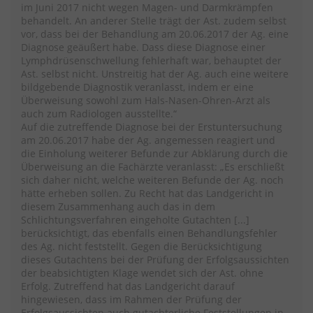
im Juni 2017 nicht wegen Magen- und Darmkrämpfen
behandelt. An anderer Stelle trägt der Ast. zudem selbst
vor, dass bei der Behandlung am 20.06.2017 der Ag. eine
Diagnose geäußert habe. Dass diese Diagnose einer
Lymphdrüsenschwellung fehlerhaft war, behauptet der
Ast. selbst nicht. Unstreitig hat der Ag. auch eine weitere
bildgebende Diagnostik veranlasst, indem er eine
Überweisung sowohl zum Hals-Nasen-Ohren-Arzt als
auch zum Radiologen ausstellte.“
Auf die zutreffende Diagnose bei der Erstuntersuchung
am 20.06.2017 habe der Ag. angemessen reagiert und
die Einholung weiterer Befunde zur Abklärung durch die
Überweisung an die Fachärzte veranlasst: „Es erschließt
sich daher nicht, welche weiteren Befunde der Ag. noch
hätte erheben sollen. Zu Recht hat das Landgericht in
diesem Zusammenhang auch das in dem
Schlichtungsverfahren eingeholte Gutachten [...]
berücksichtigt, das ebenfalls einen Behandlungsfehler
des Ag. nicht feststellt. Gegen die Berücksichtigung
dieses Gutachtens bei der Prüfung der Erfolgsaussichten
der beabsichtigten Klage wendet sich der Ast. ohne
Erfolg. Zutreffend hat das Landgericht darauf
hingewiesen, dass im Rahmen der Prüfung der
Erfolgsaussichten auch gutachterliche Feststellungen in