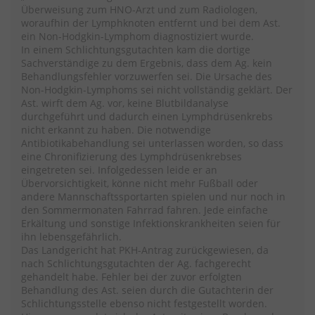
Überweisung zum HNO-Arzt und zum Radiologen,
woraufhin der Lymphknoten entfernt und bei dem Ast.
ein Non-Hodgkin-Lymphom diagnostiziert wurde.
In einem Schlichtungsgutachten kam die dortige
Sachverständige zu dem Ergebnis, dass dem Ag. kein
Behandlungsfehler vorzuwerfen sei. Die Ursache des
Non-Hodgkin-Lymphoms sei nicht vollständig geklärt. Der
Ast. wirft dem Ag. vor, keine Blutbildanalyse
durchgeführt und dadurch einen Lymphdrüsenkrebs
nicht erkannt zu haben. Die notwendige
Antibiotikabehandlung sei unterlassen worden, so dass
eine Chronifizierung des Lymphdrüsenkrebses
eingetreten sei. Infolgedessen leide er an
Übervorsichtigkeit, könne nicht mehr Fußball oder
andere Mannschaftssportarten spielen und nur noch in
den Sommermonaten Fahrrad fahren. Jede einfache
Erkältung und sonstige Infektionskrankheiten seien für
ihn lebensgefährlich.
Das Landgericht hat PKH-Antrag zurückgewiesen, da
nach Schlichtungsgutachten der Ag. fachgerecht
gehandelt habe. Fehler bei der zuvor erfolgten
Behandlung des Ast. seien durch die Gutachterin der
Schlichtungsstelle ebenso nicht festgestellt worden.