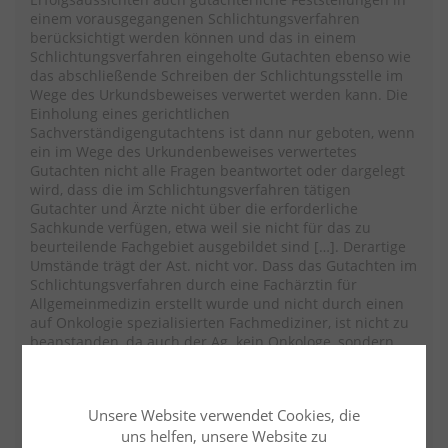
einem vorausgegangenen Schlichtungsverfahren
berücksichtigt werden können und das in einem
Schlichtungsverfahren eingeholte Gutachten ebenso wie
das abschließende Schreiben der Schlichtungsstelle im
Wege des Urkundsbeweises verwertet werden kann. Die
Einholung eines gerichtlichen
Sachverständigengutachtens ist dann nur geboten, wenn
ein im Wege des Urkundenbeweises verwertetes
Gutachten nicht alle Fragen beantwortet oder dargelegt
wird, dass die im Schlichtungsverfahren tätigen
Gutachter und Ärzte nicht über die erforderliche
Sachkunde verfügen, etwa weil sie nicht für das zu
beurteilende Fachgebiet ausgebildet sind […]. Derartige
Umstände trägt der Ast. nicht vor. Dass das Gutachten im
Schlichtungsverfahren durch eine Fachärztin für
Allgemeinmedizin erstellt wurde und nicht durch einen
auf Onkologie spezialisierten Fachmediziner, ist nicht zu
beanstanden, da auch der Ag. kein Onkologe, sondern
Facharzt für Allgemeinmedizin ist, so dass dem Prinzip
der fachgebietsgleichen Begutachtung genügt ist.
Ersichtlich unzutreffend ist auch die Auffassung des Ast.,
Unsere Website verwendet Cookies, die
er trage für das Vorliegen eines Behandlungsfehlers
uns helfen, unsere Website zu
nicht die Beweislast.“