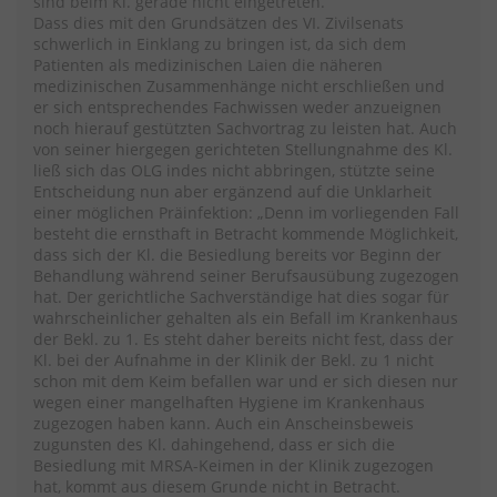
sind beim Kl. gerade nicht eingetreten.“
Dass dies mit den Grundsätzen des VI. Zivilsenats
schwerlich in Einklang zu bringen ist, da sich dem
Patienten als medizinischen Laien die näheren
medizinischen Zusammenhänge nicht erschließen und
er sich entsprechendes Fachwissen weder anzueignen
noch hierauf gestützten Sachvortrag zu leisten hat. Auch
von seiner hiergegen gerichteten Stellungnahme des Kl.
ließ sich das OLG indes nicht abbringen, stützte seine
Entscheidung nun aber ergänzend auf die Unklarheit
einer möglichen Präinfektion: „Denn im vorliegenden Fall
besteht die ernsthaft in Betracht kommende Möglichkeit,
dass sich der Kl. die Besiedlung bereits vor Beginn der
Behandlung während seiner Berufsausübung zugezogen
hat. Der gerichtliche Sachverständige hat dies sogar für
wahrscheinlicher gehalten als ein Befall im Krankenhaus
der Bekl. zu 1. Es steht daher bereits nicht fest, dass der
Kl. bei der Aufnahme in der Klinik der Bekl. zu 1 nicht
schon mit dem Keim befallen war und er sich diesen nur
wegen einer mangelhaften Hygiene im Krankenhaus
zugezogen haben kann. Auch ein Anscheinsbeweis
zugunsten des Kl. dahingehend, dass er sich die
Besiedlung mit MRSA-Keimen in der Klinik zugezogen
hat, kommt aus diesem Grunde nicht in Betracht.