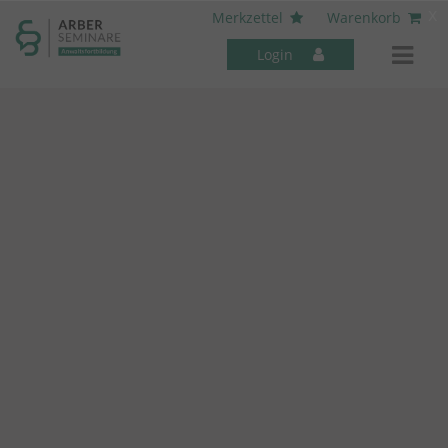
----- Body: -----
x
Merkzettel
Warenkorb
Login
Mitarbeiter-Seminare