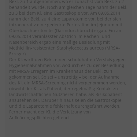
Bekl. zu 1 aufgenommen, wo er zunächst vom Bekl. zu 2
behandelt wurde. Noch am gleichen Tage nahm der Bekl.
zu 3 bei dem Kl. eine Gastroskopie vor. Am 09.05.2014
nahm der Bekl. zu 4 eine Laparotomie vor, bei der sich
intraoperativ eine gedeckte Perforation im Jejunum mit
Oberbauchperitonitis (Darmdurchbruch) ergab. Ein am
09.05.2014 veranlasster Abstrich im Rachen- und
Nasenbereich ergab eine mäßige Besiedlung mit
Methicillin-resistenten Staphylococcus aureus (MRSA-
Erreger).
Der Kl. wirft den Bekl. einen schuldhaften Verstoß gegen
Hygienemaßnahmen vor, wodurch es zu der Besiedlung
mit MRSA-Erregern im Krankenhaus der Bekl. zu 1
gekommen sei. So sei – unstreitig – bei der Aufnahme
des Kl. ein MRSA-Screening nicht vorgenommen worden,
obwohl der Kl. als Patient, der regelmäßig Kontakt zu
landwirtschaftlichen Nutztieren habe, als Risikopatient
anzusehen sei. Darüber hinaus seien die Gastroskopie
und die Laparotomie fehlerhaft durchgeführt worden.
Ferner macht der Kl. die Verletzung von
Aufklärungspflichten geltend.