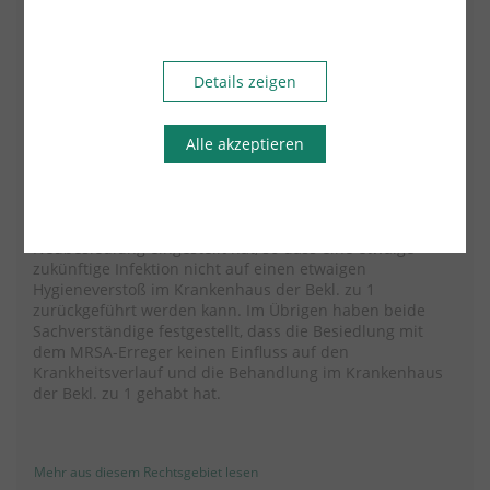
Infektion beim Kl. zu keinem Zeitpunkt vor. 20-30 % der
Bevölkerung sind dauerhaft mit Staphylococcus aureus
kolonisiert. Einer solchen Besiedlung kommt per se keine
pathogene Bedeutung zu. Zwar kann durch
Details zeigen
Staphylococcus aureus unter bestimmten
Voraussetzungen eine Vielzahl von Infektionen
hervorgerufen werden. Derartige Infektionen sind beim
Alle akzeptieren
Kl. jedoch nicht aufgetreten. Selbst wenn in Zukunft
solche Infektionen auftreten sollten, kann nach den
Ausführungen des Sachverständigen nicht
ausgeschlossen werden, dass sich im Nachhinein eine
Neubesiedlung eingestellt hat, so dass eine etwaige
zukünftige Infektion nicht auf einen etwaigen
Hygieneverstoß im Krankenhaus der Bekl. zu 1
zurückgeführt werden kann. Im Übrigen haben beide
Sachverständige festgestellt, dass die Besiedlung mit
dem MRSA-Erreger keinen Einfluss auf den
Krankheitsverlauf und die Behandlung im Krankenhaus
der Bekl. zu 1 gehabt hat.
Mehr aus diesem Rechtsgebiet lesen