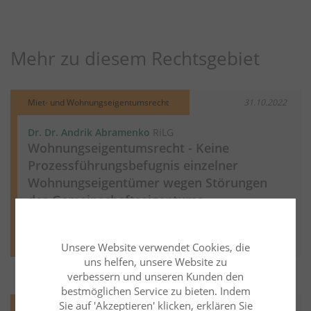
Mehr zu diesem Rechtsgebiet
Miet- und Wohnungseigentumsrecht
31.10.2022
Dr. Dr. Andrik Abramenko
RiLG
Wohnungseigentumsrecht - Keine
Prozessführungsbefugnis einzelner
Wohnungseigentümer wegen Störungen
des Gemeinschaftseigentums
Weiter lesen
Mehr aus diesem Rechtsgebiet lesen
Unsere Website verwendet Cookies, die
uns helfen, unsere Website zu
verbessern und unseren Kunden den
bestmöglichen Service zu bieten. Indem
Sie auf 'Akzeptieren' klicken, erklären Sie
Miet- und Wohnungseigentumsrecht
06.12.2024