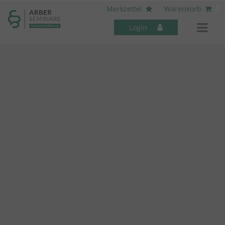
----- Body: -----
x
Merkzettel
Warenkorb
Login
Mitarbeiter-Seminare