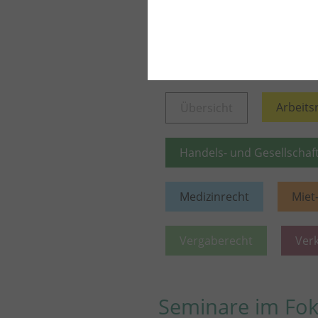
Entdecken Sie we
Arbeits
Übersicht
Handels- und Gesellschaf
Medizinrecht
Miet
Vergaberecht
Ver
Seminare im Fo