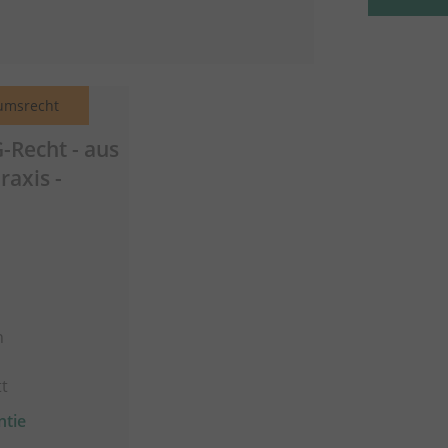
umsrecht
-Recht - aus
raxis -
n
t
ntie