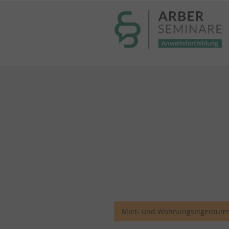
----- Body: -----
Miet- und Wohnungseigentums