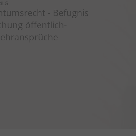
iLG
tumsrecht - Befugnis
hung öffentlich-
wehransprüche