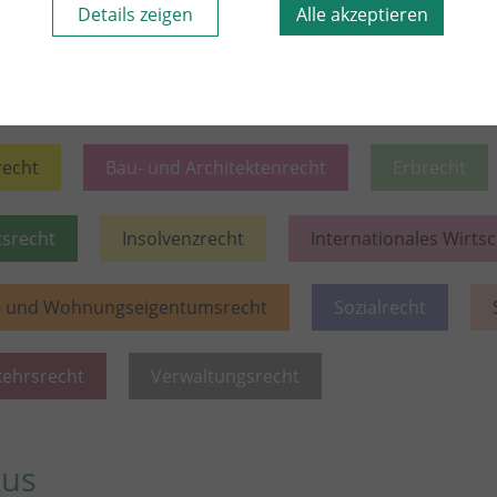
Details zeigen
Alle akzeptieren
itere Blog-Beiträge
recht
Bau- und Architektenrecht
Erbrecht
tsrecht
Insolvenzrecht
Internationales Wirts
- und Wohnungseigentumsrecht
Sozialrecht
kehrsrecht
Verwaltungsrecht
kus