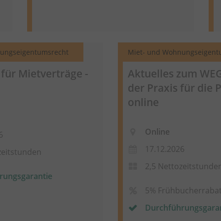
ungseigentumsrecht
Miet- und Wohnungseigent
für Mietverträge -
Aktuelles zum WEG
der Praxis für die P
online
Online
6
17.12.2026
zeitstunden
2,5 Nettozeitstunde
rungsgarantie
5% Frühbucherrabat
Durchführungsgara