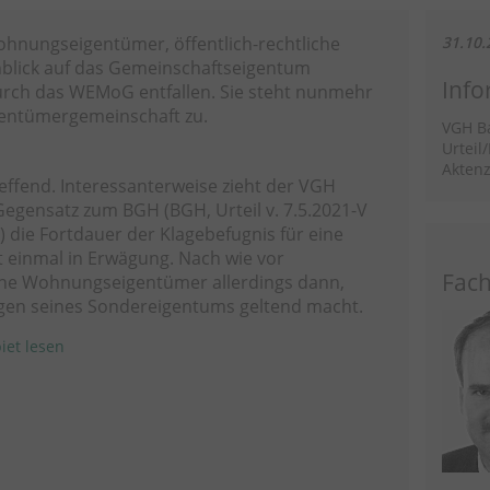
ohnungseigentümer, öffentlich-rechtliche
31.10.
blick auf das Gemeinschaftseigentum
Info
durch das WEMoG entfallen. Sie steht nunmehr
gentümergemeinschaft zu.
VGH B
Urteil
Aktenz
reffend. Interessanterweise zieht der VGH
gensatz zum BGH (BGH, Urteil v. 7.5.2021-V
) die Fortdauer der Klagebefugnis für eine
 einmal in Erwägung. Nach wie vor
Fach
elne Wohnungseigentümer allerdings dann,
gen seines Sondereigentums geltend macht.
iet lesen