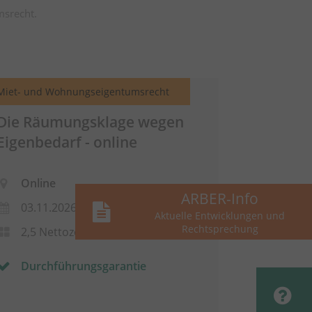
msrecht.
Miet- und Wohnungseigentumsrecht
Die Räumungsklage wegen
Eigenbedarf - online
Online
ARBER-Info
03.11.2026
Aktuelle Entwicklungen und
Rechtsprechung
2,5 Nettozeitstunden
Durchführungsgarantie