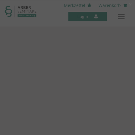
----- Body: -----
x
Merkzettel
Warenkorb
Login
Mitarbeiter-Seminare