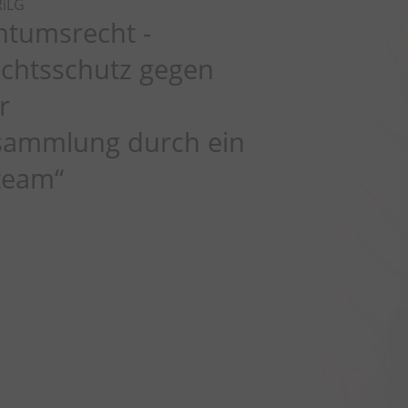
iLG
tumsrecht -
echtsschutz gegen
r
sammlung durch ein
team“