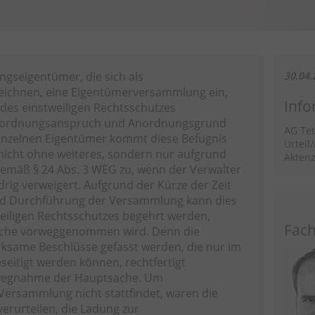
seigentümer, die sich als
30.04.
eichnen, eine Eigentümerversammlung ein,
Info
des einstweiligen Rechtsschutzes
nordnungsanspruch und Anordnungsgrund
AG Te
einzelnen Eigentümer kommt diese Befugnis
Urteil
icht ohne weiteres, sondern nur aufgrund
Aktenz
gemäß § 24 Abs. 3 WEG zu, wenn der Verwalter
drig verweigert. Aufgrund der Kürze der Zeit
nd Durchführung der Versammlung kann dies
eiligen Rechtsschutzes begehrt werden,
Fach
ache vorweggenommen wird. Denn die
irksame Beschlüsse gefasst werden, die nur im
eitigt werden können, rechtfertigt
wegnahme der Hauptsache. Um
 Versammlung nicht stattfindet, waren die
erurteilen, die Ladung zur