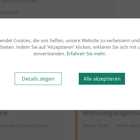
 durchzuführen.
iet lesen
endet Cookies, die uns helfen, unsere Website zu verbessern un
Rechtsgebiet
ieten. Indem Sie auf 'Akzeptieren' klicken, erklären Sie sich mit
einverstanden.
Erfahren Sie mehr.
msrecht
13.07.2023
Miet- und Wohnungseigen
Details zeigen
Alle akzeptieren
RiLG
Dr. Dr. Andrik Abramen
recht - Kein
Wohnungseigentum
 Kosten einer
Auskunftsansprüc
me
Wohnungseigent
sem Rechtsgebiet lesen
Weiter lesen
Mehr aus d