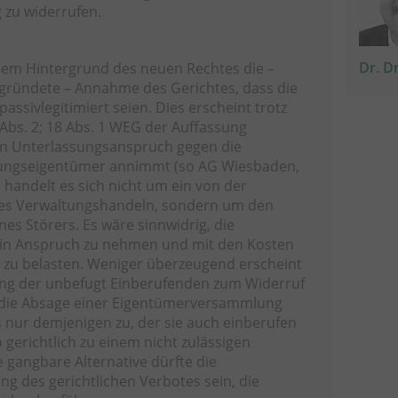
zu widerrufen.
Dr. D
dem Hintergrund des neuen Rechtes die –
egründete – Annahme des Gerichtes, dass die
ssivlegitimiert seien. Dies erscheint trotz
Abs. 2; 18 Abs. 1 WEG der Auffassung
nen Unterlassungsanspruch gegen die
ungseigentümer annimmt (so AG Wiesbaden,
 handelt es sich nicht um ein von der
tes Verwaltungshandeln, sondern um den
ines Störers. Es wäre sinnwidrig, die
in Anspruch zu nehmen und mit den Kosten
s zu belasten. Weniger überzeugend erscheint
tung der unbefugt Einberufenden zum Widerruf
 die Absage einer Eigentümerversammlung
us nur demjenigen zu, der sie auch einberufen
o gerichtlich zu einem nicht zulässigen
e gangbare Alternative dürfte die
ung des gerichtlichen Verbotes sein, die