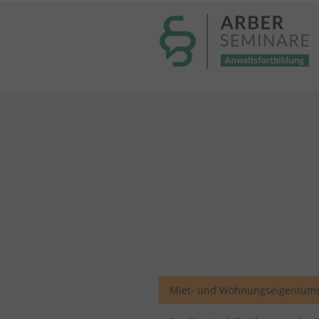
----- Body: -----
Miet- und Wohnungseigentums