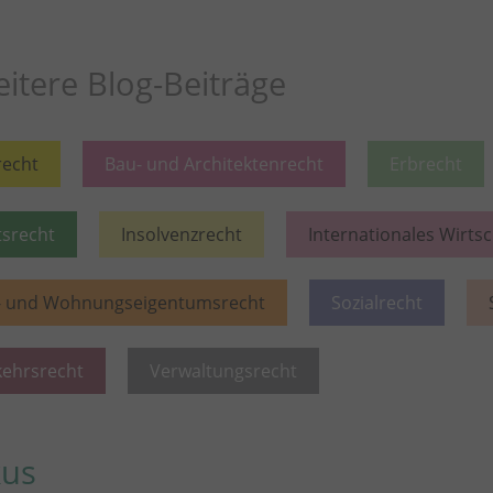
itere Blog-Beiträge
recht
Bau- und Architektenrecht
Erbrecht
tsrecht
Insolvenzrecht
Internationales Wirts
- und Wohnungseigentumsrecht
Sozialrecht
kehrsrecht
Verwaltungsrecht
kus