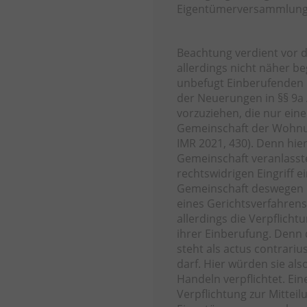
Eigentümerversammlung 
Beachtung verdient vor 
allerdings nicht näher b
unbefugt Einberufenden pa
der Neuerungen in §§ 9a 
vorzuziehen, die nur ei
Gemeinschaft der Wohn
IMR 2021, 430). Denn hier
Gemeinschaft veranlass
rechtswidrigen Eingriff e
Gemeinschaft deswegen 
eines Gerichtsverfahren
allerdings die Verpflich
ihrer Einberufung. Denn
steht als actus contrari
darf. Hier würden sie als
Handeln verpflichtet. Ein
Verpflichtung zur Mitteil