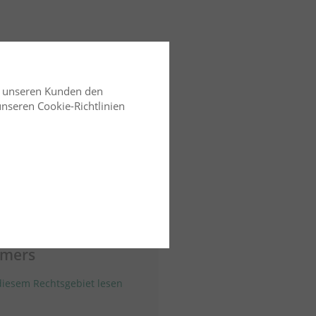
d unseren Kunden den
 unseren Cookie-Richtlinien
tumsrecht
04.04.2023
ko
RiLG
srecht - Keine
he des einzelnen
ümers
iesem Rechtsgebiet lesen