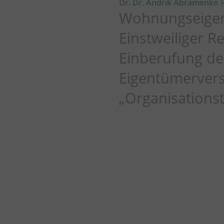
Dr. Dr. Andrik Abramenko
R
Wohnungseigen
Einstweiliger R
Einberufung de
Eigentümerver
„Organisations