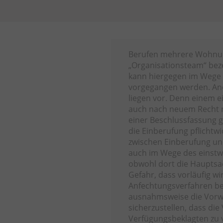
Berufen mehrere Wohnung
„Organisationsteam“ bez
kann hiergegen im Wege 
vorgegangen werden. A
liegen vor. Denn einem 
auch nach neuem Recht n
einer Beschlussfassung 
die Einberufung pflichtwi
zwischen Einberufung u
auch im Wege des einstw
obwohl dort die Haupts
Gefahr, dass vorläufig w
Anfechtungsverfahren bes
ausnahmsweise die Vor
sicherzustellen, dass die
Verfügungsbeklagten zu v