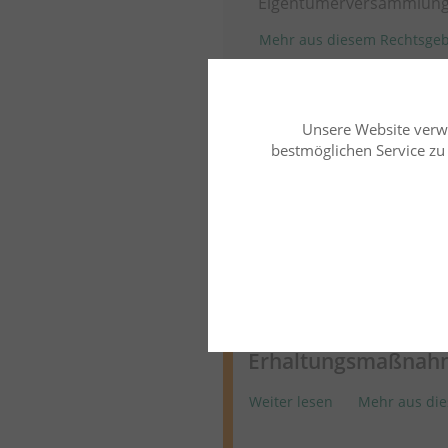
Eigentümerversammlung
Mehr aus diesem Rechtsgeb
Unsere Website verw
Mehr zu diesem 
bestmöglichen Service zu b
Miet- und Wohnungseigentu
Dr. Dr. Andrik Abramenko
Wohnungseigentums
Zweitbeschluss über
Erhaltungsmaßnah
Weiter lesen
Mehr aus die