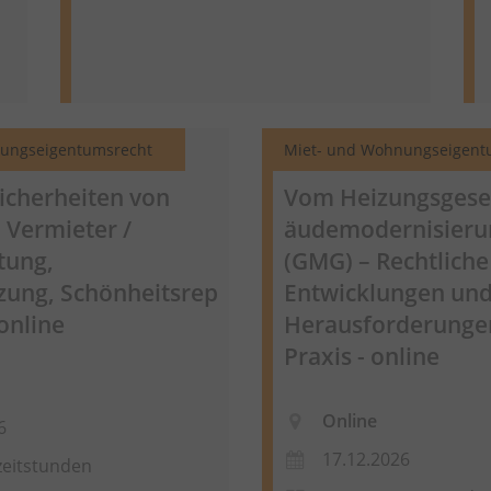
ungseigentumsrecht
Miet- und Wohnungseigent
icherheiten von
Vom Heizungsges
 Vermieter /
äudemodernisieru
tung,
(GMG) – Rechtliche
zung,
Schönheitsrep
Entwicklungen un
online
Herausforderungen
Praxis - online
Online
6
17.12.2026
zeitstunden