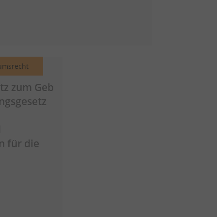
umsrecht
etz zum
Geb
ngsgesetz
d
 für die