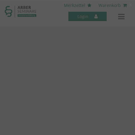
----- Body: -----
x
Merkzettel
Warenkorb
Login
Mitarbeiter-Seminare