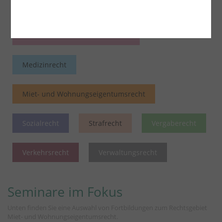
Insolvenzrecht
Internationales Wirtschaftsrecht
Medizinrecht
Miet- und Wohnungseigentumsrecht
Sozialrecht
Strafrecht
Vergaberecht
Verkehrsrecht
Verwaltungsrecht
Seminare im Fokus
Unten finden Sie eine Auswahl von Fortbildungen zum Rechtsgebiet
Miet- und Wohnungseigentumsrecht.