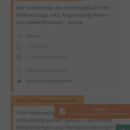
Der Mietzweck als Kardinalpflicht des
Mietvertrags inkl. Abgrenzung Wohn-
von Gewerberaum - online
Online
15.12.2026
2,5 Nettozeitstunden
5% Frühbucherrabatt
Durchführungsgarantie
Miet- und Wohnungseigentumsrecht
ARBER-Info
Vom Heizungsgesetz zum
Gebäudemod
Aktuelle Entwicklungen und Rechtsprechung
ernisierungsgesetz
(GMG) – Rechtliche
Entwicklungen und Herausforderungen