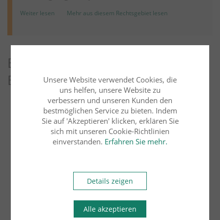
Weiter lesen
Mehr aus diesem Rechtsgebiet lesen
Entdecken Sie weitere Blog-
Beiträge
Unsere Website verwendet Cookies, die
uns helfen, unsere Website zu
verbessern und unseren Kunden den
Arbeitsrecht
Übersicht
bestmöglichen Service zu bieten. Indem
Sie auf 'Akzeptieren' klicken, erklären Sie
sich mit unseren Cookie-Richtlinien
Bau- und Architektenrecht
Erbrecht
einverstanden.
Erfahren Sie mehr.
Familienrecht
Details zeigen
Handels- und Gesellschaftsrecht
Alle akzeptieren