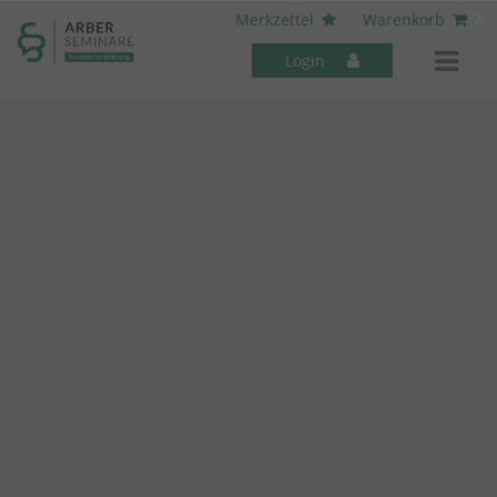
----- Body: -----
x
Merkzettel
Warenkorb
Login
Mitarbeiter-Seminare