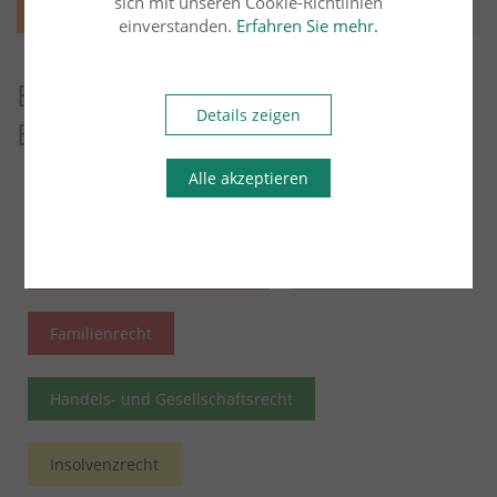
sich mit unseren Cookie-Richtlinien
einverstanden.
Erfahren Sie mehr.
Entdecken Sie weitere Blog-
Details zeigen
Beiträge
Alle akzeptieren
Arbeitsrecht
Übersicht
Bau- und Architektenrecht
Erbrecht
Familienrecht
Handels- und Gesellschaftsrecht
Insolvenzrecht