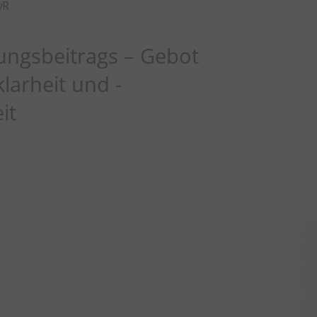
wR
s
ngsbeitrags – Gebot
larheit und -
it