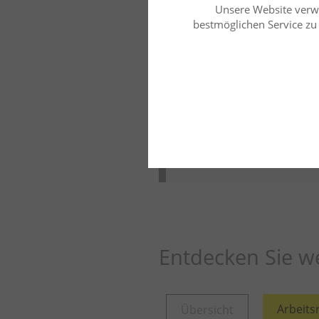
Unsere Website verw
bestmöglichen Service zu b
Verwaltungsrecht
Dr. Mirjam Lang
FAin f. V
Zulassung vorzeitig
BImSchG – Drittsch
Weiter lesen
Mehr aus die
Entdecken Sie we
Arbeits
Übersicht