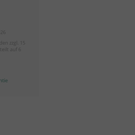
026
en zzgl. 15
eilt auf 6
ntie