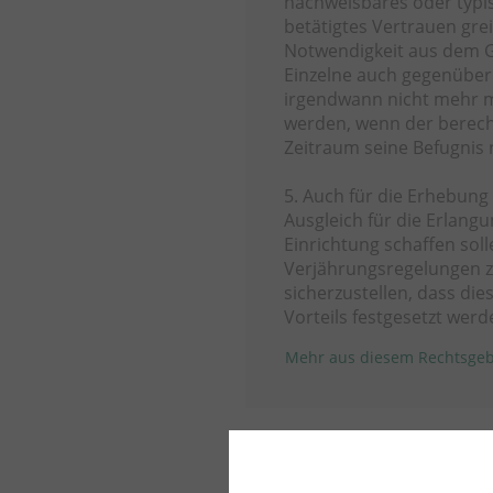
nachweisbares oder typi
betätigtes Vertrauen gre
Notwendigkeit aus dem G
Einzelne auch gegenüber
irgendwann nicht mehr m
werden, wenn der berech
Zeitraum seine Befugnis
5. Auch für die Erhebung
Ausgleich für die Erlangu
Einrichtung schaffen soll
Verjährungsregelungen zu
sicherzustellen, dass di
Vorteils festgesetzt wer
Mehr aus diesem Rechtsgeb
Mehr zu diesem 