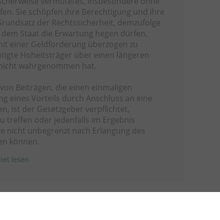
scherweise vermutetes, insbesondere ohne
ifen. Sie schöpfen ihre Berechtigung und ihre
rundsatz der Rechtssicherheit, demzufolge
 dem Staat die Erwartung hegen dürfen,
it einer Geldforderung überzogen zu
tigte Hoheitsträger über einen längeren
 nicht wahrgenommen hat.
 von Beiträgen, die einen einmaligen
ng eines Vorteils durch Anschluss an eine
en, ist der Gesetzgeber verpflichtet,
 treffen oder jedenfalls im Ergebnis
ese nicht unbegrenzt nach Erlangung des
den können.
iet lesen
Rechtsgebiet