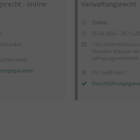
srecht - online
Verwaltungsrecht
Online
6
25.06.2026 - 28.11.2
itstunden
120 Unterrichtsstund
Stunden Klausur vert
Lehrgangseinheiten
ucherrabatt
rungsgarantie
ESF Gefördert
Durchführungsgara