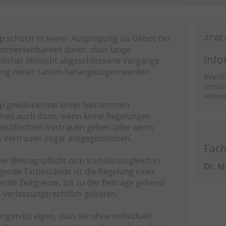
ip schützt in seiner Ausprägung als Gebot der
27.02.
vorhersehbarkeit davor, dass lange
Info
chlicher Hinsicht abgeschlossene Vorgänge
ung neuer Lasten herangezogen werden
BVerf
Urteil
Aktenz
ip gewährleistet unter bestimmten
heit auch dann, wenn keine Regelungen
 spezifischem Vertrauen geben oder wenn
 Vertrauen sogar entgegenstehen.
Fach
ner Beitragspflicht zum Vorteilsausgleich in
Dr. M
gende Tatbestände ist die Regelung einer
ende Zeitgrenze, bis zu der Beiträge geltend
verfassungsrechtlich geboten.
gen ist eigen, dass sie ohne individuell