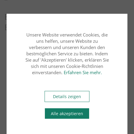
Entdecken Sie weitere Blog-
Beiträge
Unsere Website verwendet Cookies, die
uns helfen, unsere Website zu
Arbeitsrecht
Übersicht
verbessern und unseren Kunden den
bestmöglichen Service zu bieten. Indem
Sie auf 'Akzeptieren' klicken, erklären Sie
Bau- und Architektenrecht
Erbrecht
sich mit unseren Cookie-Richtlinien
einverstanden.
Erfahren Sie mehr.
Familienrecht
Details zeigen
Handels- und Gesellschaftsrecht
Alle akzeptieren
Insolvenzrecht
Internationales Wirtschaftsrecht