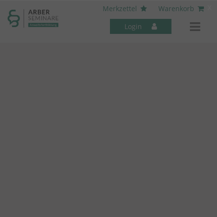
----- Body: -----
x
Merkzettel
Warenkorb
Login
Mitarbeiter-Seminare