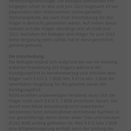
Vermittlungsvorschläge. Die Beklagte übersandte ihm
hingegen schon im Mai und Juni 2023 insgesamt 43 von
Jobportalen oder Unternehmen online gestellte
Stellenangebote, die nach ihrer Einschätzung für den
Kläger in Betracht gekommen wären. Auf sieben davon
bewarb sich der Kläger, allerdings erst ab Ende Juni
2023. Nachdem die Beklagte dem Kläger für Juni 2023
keine Vergütung mehr zahlte, hat er diese gerichtlich
geltend gemacht.
Die Entscheidung:
Die Beklagte befand sich aufgrund der von ihr einseitig
erklärten Freistellung des Klägers während der
Kündigungsfrist in Annahmeverzug und schuldet dem
Kläger nach § 615 S. 1 BGB iVm. § 611a Abs. 2 BGB die
vereinbarte Vergütung für die gesamte Dauer der
Kündigungsfrist.
Nicht erzielten anderweitigen Verdienst muss sich der
Kläger nicht nach § 615 S. 2 BGB anrechnen lassen. Der
durch eine fiktive Anrechnung nicht erworbenen
Verdienstes beim Arbeitnehmer eintretende Nachteil ist
nur gerechtfertigt, wenn dieser wider Treu und Glauben
(§ 242 BGB) untätig geblieben ist. Weil § 615 Satz 2 BGB
eine Billigkeitsregelung enthält, kann der Umfang der