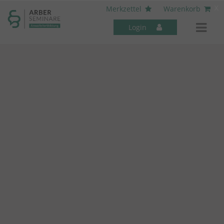
----- Body: -----
x
Merkzettel
Warenkorb
Login
Mitarbeiter-Seminare