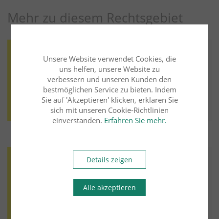
Mehr zu diesem Rechtsgebiet
Arbeitsrecht
04.04.2023
Unsere Website verwendet Cookies, die
uns helfen, unsere Website zu
ARBER|seminare
Entgeltgleichheit von Männern und Frauen
verbessern und unseren Kunden den
bestmöglichen Service zu bieten. Indem
Weiter lesen
Mehr aus diesem Rechtsgebiet lesen
Sie auf 'Akzeptieren' klicken, erklären Sie
sich mit unseren Cookie-Richtlinien
einverstanden.
Erfahren Sie mehr.
Arbeitsrecht
12.07.2023
Details zeigen
ARBER|seminare
Keine Erstattung einer
Alle akzeptieren
Personalvermittlungsprovision durch den
Arbeitnehmer