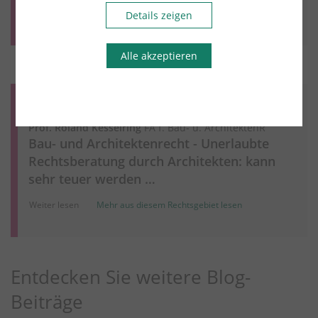
Weiter lesen
Mehr aus diesem Rechtsgebiet lesen
Details zeigen
Alle akzeptieren
Bau- und Architektenrecht
30.11.2023
Prof. Roland Kesselring
FA f. Bau- u. ArchitektenR
Bau- und Architektenrecht - Unerlaubte
Rechtsberatung durch Architekten: kann
sehr teuer werden …
Weiter lesen
Mehr aus diesem Rechtsgebiet lesen
Entdecken Sie weitere Blog-
Beiträge