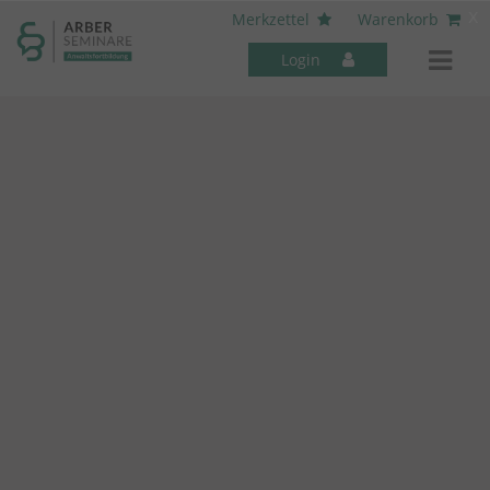
----- Body: -----
x
Merkzettel
Warenkorb
Login
Mitarbeiter-Seminare