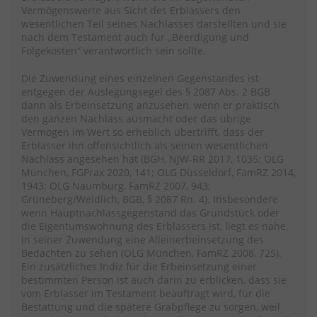
Vermögenswerte aus Sicht des Erblassers den
wesentlichen Teil seines Nachlasses darstellten und sie
nach dem Testament auch für „Beerdigung und
Folgekosten“ verantwortlich sein sollte.
Die Zuwendung eines einzelnen Gegenstandes ist
entgegen der Auslegungsegel des § 2087 Abs. 2 BGB
dann als Erbeinsetzung anzusehen, wenn er praktisch
den ganzen Nachlass ausmacht oder das übrige
Vermögen im Wert so erheblich übertrifft, dass der
Erblasser ihn offensichtlich als seinen wesentlichen
Nachlass angesehen hat (BGH, NJW-RR 2017, 1035; OLG
München, FGPrax 2020, 141; OLG Düsseldorf, FamRZ 2014,
1943; OLG Naumburg, FamRZ 2007, 943;
Grüneberg/Weidlich, BGB, § 2087 Rn. 4). Insbesondere
wenn Hauptnachlassgegenstand das Grundstück oder
die Eigentumswohnung des Erblassers ist, liegt es nahe,
in seiner Zuwendung eine Alleinerbeinsetzung des
Bedachten zu sehen (OLG München, FamRZ 2008, 725).
Ein zusätzliches Indiz für die Erbeinsetzung einer
bestimmten Person ist auch darin zu erblicken, dass sie
vom Erblasser im Testament beauftragt wird, für die
Bestattung und die spätere Grabpflege zu sorgen, weil