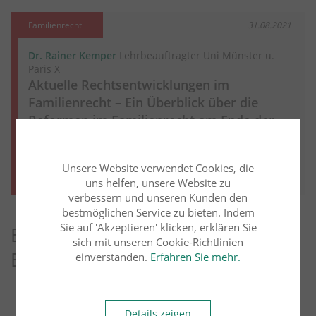
Familienrecht
31.08.2021
Dr. Rainer Kemper
Lehrbeauftragter Uni Münster u.
Paris X
Aktuelle Rechtsentwicklungen im
Familienrecht – Ein Überblick über die
Reformen im Familienrecht am Ende der
19. Legislaturperiode
Weiter lesen
Mehr aus diesem Rechtsgebiet lesen
Unsere Website verwendet Cookies, die
uns helfen, unsere Website zu
verbessern und unseren Kunden den
bestmöglichen Service zu bieten. Indem
Sie auf 'Akzeptieren' klicken, erklären Sie
Entdecken Sie weitere Blog-
sich mit unseren Cookie-Richtlinien
Beiträge
einverstanden.
Erfahren Sie mehr.
Arbeitsrecht
Übersicht
Details zeigen