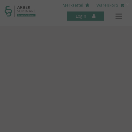
----- Body: -----
x
Merkzettel
Warenkorb
Login
Mitarbeiter-Seminare