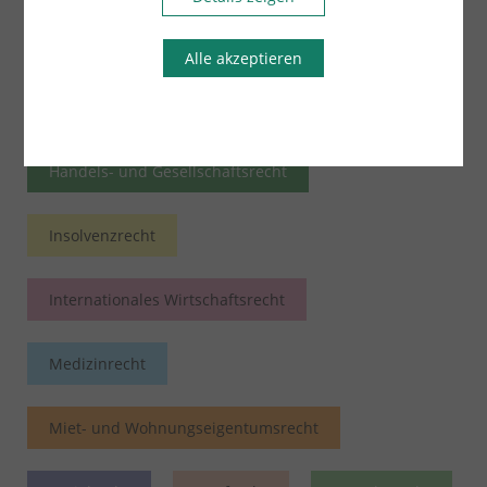
Bau- und Architektenrecht
Erbrecht
Alle akzeptieren
Familienrecht
Handels- und Gesellschaftsrecht
Insolvenzrecht
Internationales Wirtschaftsrecht
Medizinrecht
Miet- und Wohnungseigentumsrecht