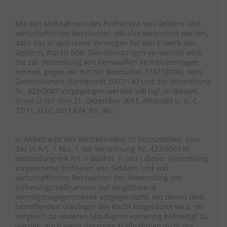
Mit den Maßnahmen des Einfrierens von Geldern und
wirtschaftlichen Ressourcen soll also verhindert werden,
dass das eingefrorene Vermögen für den Erwerb von
Geldern, Waren oder Dienstleistungen verwendet wird,
die zur Verbreitung von Kernwaffen im Iran beitragen
können, gegen die mit der Resolution 1737 (2006), dem
Gemeinsamen Standpunkt 2007/140 und der Verordnung
Nr. 423/2007 vorgegangen werden soll (vgl. in diesem
Sinne Urteil vom 21. Dezember 2011, Afrasiabi u. a., C
72/11, EU:C:2011:874, Rn. 46).
In Anbetracht des Vorstehenden ist festzustellen, dass
das in Art. 7 Abs. 1 der Verordnung Nr. 423/2007 in
Verbindung mit Art. 1 Buchst. h und j dieser Verordnung
vorgesehene Einfrieren von Geldern und von
wirtschaftlichen Ressourcen der Anwendung von
Sicherungsmaßnahmen auf eingefrorene
Vermögensgegenstände entgegensteht, mit denen dem
betreffenden Gläubiger das Recht eingeräumt wird, im
Vergleich zu anderen Gläubigern vorrangig befriedigt zu
werden, auch wenn derartige Maßnahmen nicht die