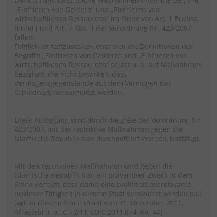
Daraus folgt, dass solche Maßnahmen unter die Begriffe
„Einfrieren von Geldern“ und „Einfrieren von
wirtschaftlichen Ressourcen“ im Sinne von Art. 1 Buchst.
h und j und Art. 7 Abs. 1 der Verordnung Nr. 423/2007
fallen.
Folglich ist festzustellen, dass sich die Definitionen der
Begriffe „Einfrieren von Geldern“ und „Einfrieren von
wirtschaftlichen Ressourcen“ selbst u. a. auf Maßnahmen
beziehen, die nicht bewirken, dass
Vermögensgegenstände aus dem Vermögen des
Schuldners herausgelöst werden.
Diese Auslegung wird durch die Ziele der Verordnung Nr.
423/2007, mit der restriktive Maßnahmen gegen die
Islamische Republik Iran durchgeführt werden, bestätigt.
Mit den restriktiven Maßnahmen wird gegen die
Islamische Republik Iran ein präventiver Zweck in dem
Sinne verfolgt, dass damit eine proliferationsrelevante
nukleare Tätigkeit in diesem Staat verhindert werden soll
(vgl. in diesem Sinne Urteil vom 21. Dezember 2011,
Afrasiabi u. a., C 72/11, EU:C:2011:874, Rn. 44).