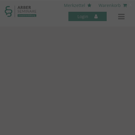
----- Body: -----
x
Merkzettel
Warenkorb
Login
Mitarbeiter-Seminare