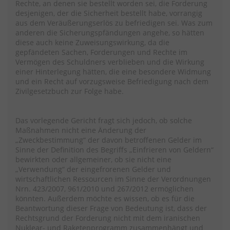
Rechte, an denen sie bestellt worden sei, die Forderung
desjenigen, der die Sicherheit bestellt habe, vorrangig
aus dem Veräußerungserlös zu befriedigen sei. Was zum
anderen die Sicherungspfändungen angehe, so hätten
diese auch keine Zuweisungswirkung, da die
gepfändeten Sachen, Forderungen und Rechte im
Vermögen des Schuldners verblieben und die Wirkung
einer Hinterlegung hätten, die eine besondere Widmung
und ein Recht auf vorzugsweise Befriedigung nach dem
Zivilgesetzbuch zur Folge habe.
Das vorlegende Gericht fragt sich jedoch, ob solche
Maßnahmen nicht eine Änderung der
„Zweckbestimmung“ der davon betroffenen Gelder im
Sinne der Definition des Begriffs „Einfrieren von Geldern“
bewirkten oder allgemeiner, ob sie nicht eine
„Verwendung“ der eingefrorenen Gelder und
wirtschaftlichen Ressourcen im Sinne der Verordnungen
Nrn. 423/2007, 961/2010 und 267/2012 ermöglichen
könnten. Außerdem möchte es wissen, ob es für die
Beantwortung dieser Frage von Bedeutung ist, dass der
Rechtsgrund der Forderung nicht mit dem iranischen
Nuklear- und Raketenprogramm zusammenhängt und