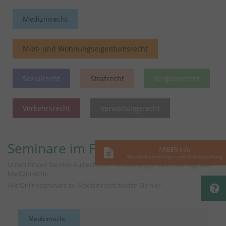
Medizinrecht
Miet- und Wohnungseigentumsrecht
Sozialrecht
Strafrecht
Vergaberecht
Verkehrsrecht
Verwaltungsrecht
Seminare im Fokus
ARBER-Info
Aktuelle Entwicklungen und Rechtsprechung
Unten finden Sie eine Auswahl von Fortbildungen zum Rechtsgebiet
Medizinrecht.
Alle Onlineseminare zu Medizinrecht finden Sie
hier
Medizinrecht