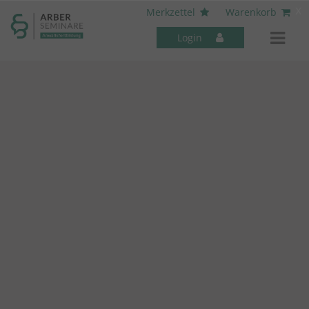
----- Body: -----
x
Merkzettel
Warenkorb
Login
Mitarbeiter-Seminare