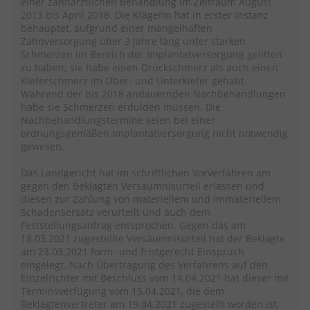
einer zahnärztlichen Behandlung im Zeitraum August
2013 bis April 2018. Die Klägerin hat in erster Instanz
behauptet, aufgrund einer mangelhaften
Zahnversorgung über 3 Jahre lang unter starken
Schmerzen im Bereich der Implantatversorgung gelitten
zu haben; sie habe einen Druckschmerz als auch einen
Kieferschmerz im Ober- und Unterkiefer gehabt.
Während der bis 2018 andauernden Nachbehandlungen
habe sie Schmerzen erdulden müssen. Die
Nachbehandlungstermine seien bei einer
ordnungsgemäßen Implantatversorgung nicht notwendig
gewesen.
Das Landgericht hat im schriftlichen Vorverfahren am
gegen den Beklagten Versäumnisurteil erlassen und
diesen zur Zahlung von materiellem und immateriellem
Schadensersatz verurteilt und auch dem
Feststellungsantrag entsprochen. Gegen das am
18.03.2021 zugestellte Versäumnisurteil hat der Beklagte
am 23.03.2021 form- und fristgerecht Einspruch
eingelegt. Nach Übertragung des Verfahrens auf den
Einzelrichter mit Beschluss vom 14.04.2021 hat dieser mit
Terminsverfügung vom 15.04.2021, die dem
Beklagtenvertreter am 19.04.2021 zugestellt worden ist,