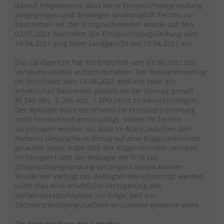
darauf hingewiesen, dass keine Einspruchsbegründung
eingegangen und deswegen unverzüglich Termin zu
bestimmen sei; der Einspruchstermin wurde auf den
03.05.2021 bestimmt. Die Einspruchsbegründung vom
14.04.2021 ging beim Landgericht am 19.04.2021 ein.
Das Landgericht hat mit Endurteil vom 03.06.2021 das
Versäumnisurteil aufrechterhalten. Der Beklagtenvortrag
im Schriftsatz vom 14.04.2021 enthalte zwar ein
erhebliches Bestreiten. Jedoch sei der Vortrag gemäß
§§ 340 Abs. 3, 296 Abs. 1 ZPO nicht zu berücksichtigen.
Der Beklagte habe die erhebliche Fristüberschreitung
nicht hinreichend entschuldigt. Soweit im Termin
vorgetragen worden sei, dass im März zwischen den
Parteien Gespräche in Bezug auf eine Klagerücknahme
gelaufen seien, habe dies der Klägervertreter verneint.
Im Übrigen hätte der Beklagte die Frist zur
Einspruchsbegründung verlängern lassen können.
Würde der Vortrag des Beklagten berücksichtigt werden,
hätte dies eine erhebliche Verzögerung des
Verfahrensabschlusses zur Folge, weil ein
Sachverständigengutachten einzuholen gewesen wäre.
Die Entscheidung des Gerichts: