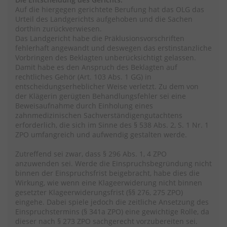
Auf die hiergegen gerichtete Berufung hat das OLG das
Urteil des Landgerichts aufgehoben und die Sachen
dorthin zurückverwiesen.
Das Landgericht habe die Präklusionsvorschriften
fehlerhaft angewandt und deswegen das erstinstanzliche
Vorbringen des Beklagten unberücksichtigt gelassen.
Damit habe es den Anspruch des Beklagten auf
rechtliches Gehör (Art. 103 Abs. 1 GG) in
entscheidungserheblicher Weise verletzt. Zu dem von
der Klägerin gerügten Behandlungsfehler sei eine
Beweisaufnahme durch Einholung eines
zahnmedizinischen Sachverständigengutachtens
erforderlich, die sich im Sinne des § 538 Abs. 2, S. 1 Nr. 1
ZPO umfangreich und aufwendig gestalten werde.
Zutreffend sei zwar, dass § 296 Abs. 1, 4 ZPO
anzuwenden sei. Werde die Einspruchsbegründung nicht
binnen der Einspruchsfrist beigebracht, habe dies die
Wirkung, wie wenn eine Klageerwiderung nicht binnen
gesetzter Klageerwiderungsfrist (§§ 276, 275 ZPO)
eingehe. Dabei spiele jedoch die zeitliche Ansetzung des
Einspruchstermins (§ 341a ZPO) eine gewichtige Rolle, da
dieser nach § 273 ZPO sachgerecht vorzubereiten sei.