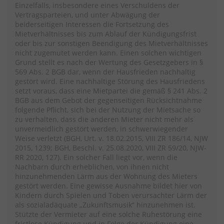
Einzelfalls, insbesondere eines Verschuldens der
Vertragsparteien, und unter Abwägung der
beiderseitigen Interessen die Fortsetzung des
Mietverhältnisses bis zum Ablauf der Kündigungsfrist
oder bis zur sonstigen Beendigung des Mietverhältnisses
nicht zugemutet werden kann. Einen solchen wichtigen
Grund stellt es nach der Wertung des Gesetzgebers in §
569 Abs. 2 BGB dar, wenn der Hausfrieden nachhaltig
gestört wird. Eine nachhaltige Störung des Hausfriedens
setzt voraus, dass eine Mietpartei die gemäß § 241 Abs. 2
BGB aus dem Gebot der gegenseitigen Rücksichtnahme
folgende Pflicht, sich bei der Nutzung der Mietsache so
zu verhalten, dass die anderen Mieter nicht mehr als
unvermeidlich gestört werden, in schwerwiegender
Weise verletzt (BGH, Urt. v. 18.02.2015, VIII ZR 186/14, NJW
2015, 1239; BGH, Beschl. v. 25.08.2020, VIII ZR 59/20, NJW-
RR 2020, 127). Ein solcher Fall liegt vor, wenn die
Nachbarn durch erheblichen, von ihnen nicht
hinzunehmenden Lärm aus der Wohnung des Mieters
gestört werden. Eine gewisse Ausnahme bildet hier von
Kindern durch Spielen und Toben verursachter Lärm der
als sozialadäquate „Zukunftsmusik“ hinzunehmen ist.
Stützte der Vermieter auf eine solche Ruhestörung eine
fristlose Kündigung und in Folge der Kündigung eine