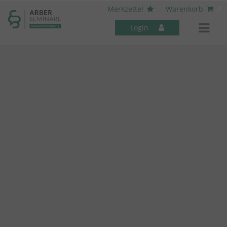
----- Body: -----
x
Merkzettel
Warenkorb
Login
Mitarbeiter-Seminare