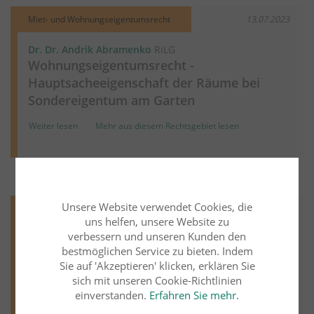
Miet- und Wohnungseigentumsrecht
13.07.2023
Dr. Dr. Andrik Abramenko
RiLG
Wohnungseigentumsrecht -
Hauptsacheeigenschaft der Räume bei
Sondereigentum am Garten
Weiter lesen
Mehr aus diesem Rechtsgebiet lesen
Unsere Website verwendet Cookies, die
Miet- und Wohnungseigentumsrecht
31.12.2021
uns helfen, unsere Website zu
verbessern und unseren Kunden den
Dr. Dr. Andrik Abramenko
RiLG
bestmöglichen Service zu bieten. Indem
Wohnungseigentumsrecht - Beseitigung
Sie auf 'Akzeptieren' klicken, erklären Sie
baulicher Veränderungen und
sich mit unseren Cookie-Richtlinien
Schadensersatz
einverstanden.
Erfahren Sie mehr.