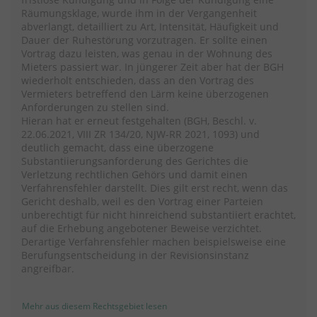
Räumungsklage, wurde ihm in der Vergangenheit
abverlangt, detailliert zu Art, Intensität, Häufigkeit und
Dauer der Ruhestörung vorzutragen. Er sollte einen
Vortrag dazu leisten, was genau in der Wohnung des
Mieters passiert war. In jüngerer Zeit aber hat der BGH
wiederholt entschieden, dass an den Vortrag des
Vermieters betreffend den Lärm keine überzogenen
Anforderungen zu stellen sind.
Hieran hat er erneut festgehalten (BGH, Beschl. v.
22.06.2021, VIII ZR 134/20, NJW-RR 2021, 1093) und
deutlich gemacht, dass eine überzogene
Substantiierungsanforderung des Gerichtes die
Verletzung rechtlichen Gehörs und damit einen
Verfahrensfehler darstellt. Dies gilt erst recht, wenn das
Gericht deshalb, weil es den Vortrag einer Parteien
unberechtigt für nicht hinreichend substantiiert erachtet,
auf die Erhebung angebotener Beweise verzichtet.
Derartige Verfahrensfehler machen beispielsweise eine
Berufungsentscheidung in der Revisionsinstanz
angreifbar.
Mehr aus diesem Rechtsgebiet lesen