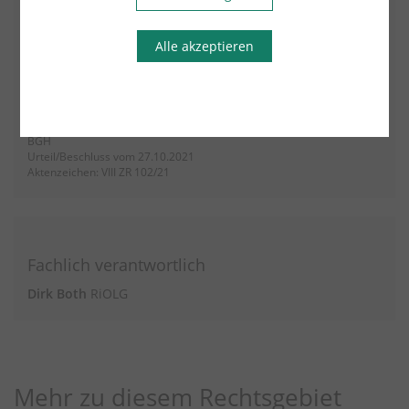
Mehr aus diesem Rechtsgebiet lesen
Alle akzeptieren
28.02.2022
Informationen
BGH
Urteil/Beschluss vom 27.10.2021
Aktenzeichen: VIII ZR 102/21
Fachlich verantwortlich
Dirk Both
RiOLG
Mehr zu diesem Rechtsgebiet