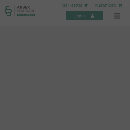
----- Body: -----
x
Merkzettel
Warenkorb
Login
Mitarbeiter-Seminare