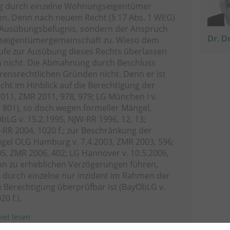
g durch einzelne Wohnungseigentümer
en. Denn nach neuem Recht (§ 17 Abs. 1 WEG)
e Ausübungsbefugnis, sondern der Anspruch
Dr. D
gseigentümergemeinschaft zu. Wieso dem
tufe zur Ausübung dieses Rechts überlassen
sich nicht. Die Abmahnung durch Beschluss
hrensrechtlichen Gründen nicht. Denn er ist
cht im Hinblick auf die Berechtigung der
11, ZMR 2011, 978, 979; LG München I v.
, 801), so doch wegen formeller Mängel,
bLG v. 15.2.1995, NJW-RR 1996, 12, 13;
-RR 2004, 1020 f.; zur Beschränkung der
gel OLG Hamburg v. 7.4.2003, ZMR 2003, 596;
5, ZMR 2006, 402; LG Hannover v. 10.5.2006,
ann zu erheblichen Verzögerungen führen,
durch einzelne nur inzident im Rahmen der
e Berechtigung überprüfbar ist (BayObLG v.
0 f.).
iet lesen