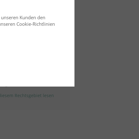
d unseren Kunden den
 unseren Cookie-Richtlinien
tumsrecht
15.01.2026
ko
RiLG
en gegen Änderung
ungsschlüssels
iesem Rechtsgebiet lesen