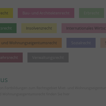
recht
Bau- und Architektenrecht
Erbrecht
tsrecht
Insolvenzrecht
Internationales Wirts
- und Wohnungseigentumsrecht
Sozialrecht
kehrsrecht
Verwaltungsrecht
kus
von Fortbildungen zum Rechtsgebiet Miet- und Wohnungseigentu
nd Wohnungseigentumsrecht finden Sie
hier