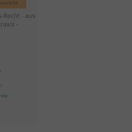
umsrecht
-Recht - aus
raxis -
n
t
ntie