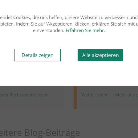
endet Cookies, die uns helfen, unsere Website zu verbessern un
ieten. Indem Sie auf 'Akzeptieren' klicken, erklären Sie sich mit
Rechtsgebiet
einverstanden.
Erfahren Sie mehr.
msrecht
12.03.2026
Miet- und Wohnungseigen
Details zeigen
Alle akzeptieren
RiLG
Dr. Dr. Andrik Abramen
chung zum
Richtiges Vorgeh
srecht
des Kostenverteil
sem Rechtsgebiet lesen
Weiter lesen
Mehr aus d
itere Blog-Beiträge