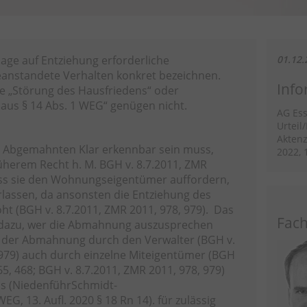
lage auf Entziehung erforderliche
01.12.
nstandete Verhalten konkret bezeichnen.
Info
e „Störung des Hausfriedens“ oder
n aus § 14 Abs. 1 WEG“ genügen nicht.
AG Es
Urteil
Aktenz
n Abgemahnten Klar erkennbar sein muss,
2022, 
üherem Recht h. M. BGH v. 8.7.2011, ZMR
uss sie den Wohnungseigentümer auffordern,
rlassen, da ansonsten die Entziehung des
 (BGH v. 8.7.2011, ZMR 2011, 978, 979). Das
Fach
t dazu, wer die Abmahnung auszusprechen
 der Abmahnung durch den Verwalter (BGH v.
 979) auch durch einzelne Miteigentümer (BGH
65, 468; BGH v. 8.7.2011, ZMR 2011, 978, 979)
s (NiedenführSchmidt-
, 13. Aufl. 2020 § 18 Rn 14). für zulässig