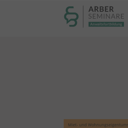
----- Body: -----
Miet- und Wohnungseigentums