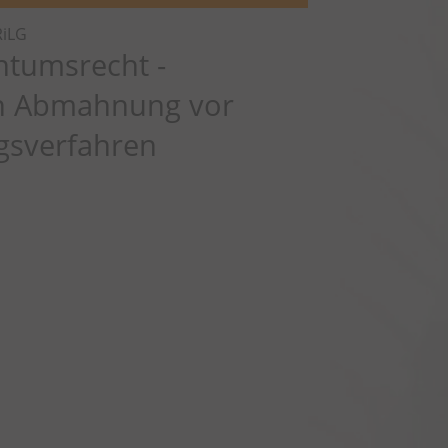
iLG
tumsrecht -
n Abmahnung vor
gsverfahren