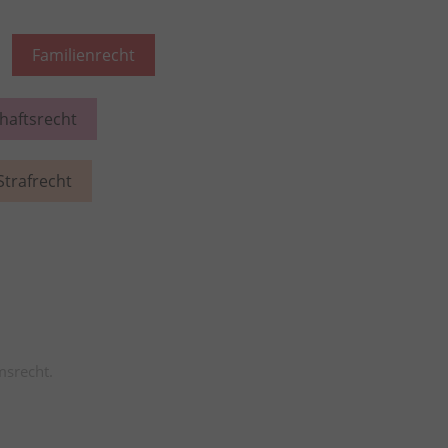
Familienrecht
chaftsrecht
Strafrecht
msrecht.