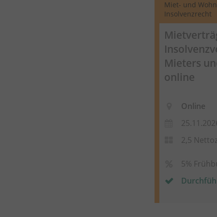
Miet- und Wohn
Insolvenzrecht
Mietverträ
Insolvenzv
Mieters un
online
Online
25.11.202
2,5 Netto
5% Frühb
Durchfüh