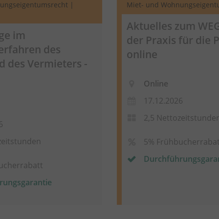
ungseigentumsrecht |
Miet- und Wohnungseigent
Aktuelles zum WEG
ge im
der Praxis für die P
erfahren des
online
d des Vermieters -
Online
17.12.2026
2,5 Nettozeitstunde
6
zeitstunden
5% Frühbucherrabat
Durchführungsgara
ucherrabatt
rungsgarantie