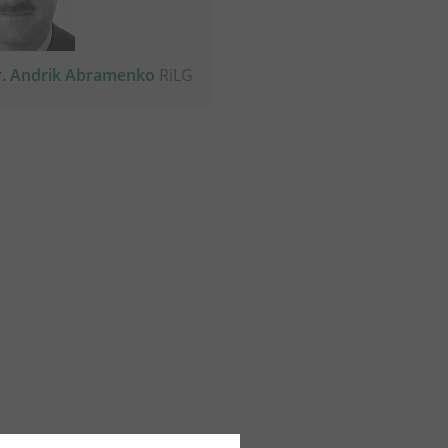
r. Andrik Abramenko
RiLG