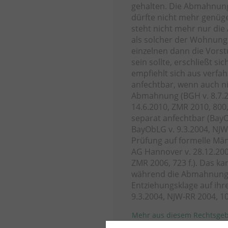
gehalten. Die Abmahnun
dürfte nicht mehr genüg
steht nicht mehr nur di
als solcher der Wohnun
einzelnen dann die Vors
sein sollte, erschließt 
empfiehlt sich aus verfa
anfechtbar, wenn auch ni
Abmahnung (BGH v. 8.7.20
14.6.2010, ZMR 2010, 800
separat anfechtbar (BayO
BayObLG v. 9.3.2004, NJW
Prüfung auf formelle Män
AG Hannover v. 28.12.200
ZMR 2006, 723 f.). Das k
während die Abmahnung 
Entziehungsklage auf ihr
9.3.2004, NJW-RR 2004, 102
Mehr aus diesem Rechtsgeb