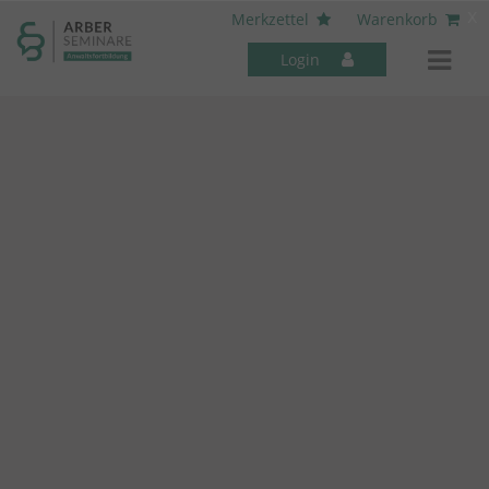
----- Body: -----
x
Merkzettel
Warenkorb
Login
Mitarbeiter-Seminare