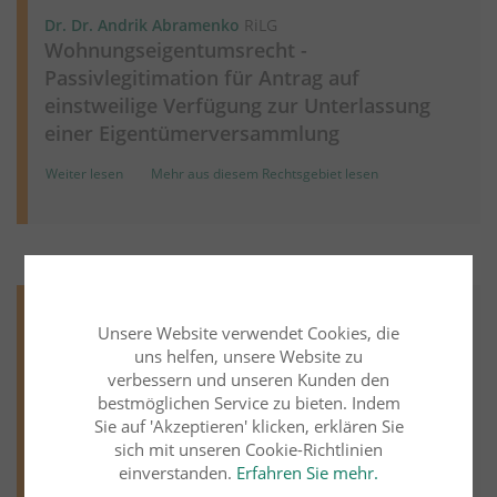
Dr. Dr. Andrik Abramenko
RiLG
Wohnungseigentumsrecht -
Passivlegitimation für Antrag auf
einstweilige Verfügung zur Unterlassung
einer Eigentümerversammlung
Weiter lesen
Mehr aus diesem Rechtsgebiet lesen
Miet- und Wohnungseigentumsrecht
06.10.2023
Unsere Website verwendet Cookies, die
Dr. Dr. Andrik Abramenko
RiLG
uns helfen, unsere Website zu
Wohnungseigentumsrecht - Verbot der
verbessern und unseren Kunden den
bestmöglichen Service zu bieten. Indem
Hundehaltung im Wohnungseigentum
Sie auf 'Akzeptieren' klicken, erklären Sie
Weiter lesen
Mehr aus diesem Rechtsgebiet lesen
sich mit unseren Cookie-Richtlinien
einverstanden.
Erfahren Sie mehr.