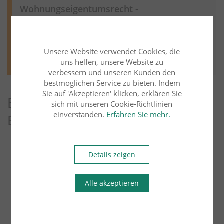
Wohnungseigentumsrecht -
Wiedereinsetzung bei unrichtiger
Rechtsmittelbelehrung
Unsere Website verwendet Cookies, die
Weiter lesen
Mehr aus diesem Rechtsgebiet lesen
uns helfen, unsere Website zu
verbessern und unseren Kunden den
bestmöglichen Service zu bieten. Indem
Sie auf 'Akzeptieren' klicken, erklären Sie
Entdecken Sie weitere Blog-
sich mit unseren Cookie-Richtlinien
einverstanden.
Erfahren Sie mehr.
Beiträge
Arbeitsrecht
Übersicht
Details zeigen
Bau- und Architektenrecht
Erbrecht
Alle akzeptieren
Familienrecht