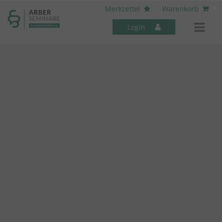
----- Body: -----
x
Merkzettel
Warenkorb
Login
Mitarbeiter-Seminare