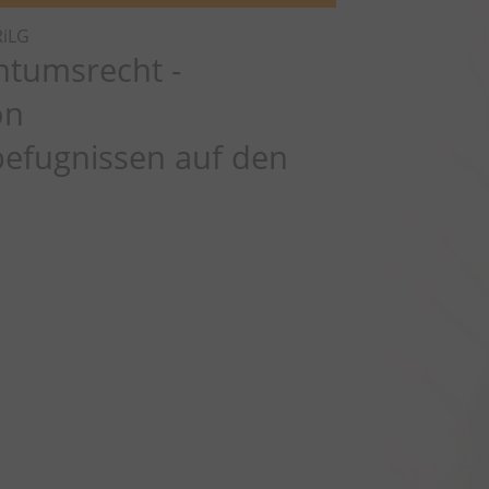
iLG
tumsrecht -
on
efugnissen auf den