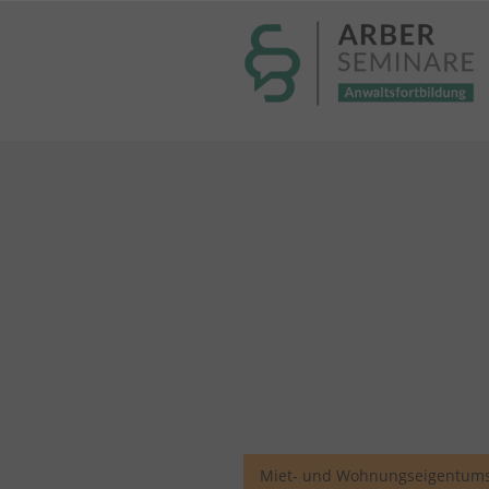
----- Body: -----
Miet- und Wohnungseigentums