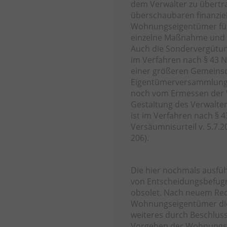
dem Verwalter zu übertr
überschaubaren finanziel
Wohnungseigentümer führt
einzelne Maßnahme und 
Auch die Sondervergütun
im Verfahren nach § 43 N
einer größeren Gemeinsc
Eigentümerversammlung 
noch vom Ermessen der 
Gestaltung des Verwalter
ist im Verfahren nach § 4
Versäumnisurteil v. 5.7.
206).
Die hier nochmals ausfüh
von Entscheidungsbefugni
obsolet. Nach neuem Rec
Wohnungseigentümer die 
weiteres durch Beschluss
Vorgehen der Wohnungse