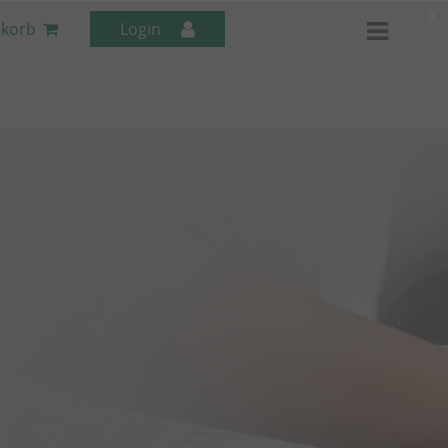
x
korb
Login
Mitarbeiter-Seminare