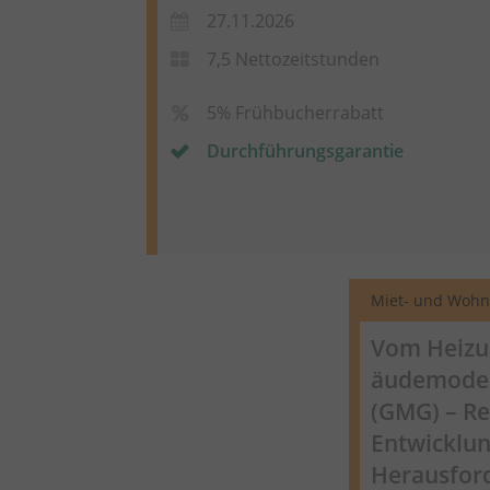
27.11.2026
7,5 Nettozeitstunden
5% Frühbucherrabatt
Durchführungsgarantie
Miet- und Wohn
Vom Heizu
äudemoder
(GMG) – Re
Entwicklu
Herausford