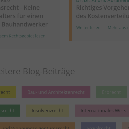
RiLG
Dr. Dr. Andrik Abramen
recht - Keine
Richtiges Vorgeh
lters für einen
des Kostenverteil
em Bauhandwerker
Weiter lesen
Mehr aus d
sem Rechtsgebiet lesen
itere Blog-Beiträge
recht
Bau- und Architektenrecht
Erbrecht
tsrecht
Insolvenzrecht
Internationales Wirts
- und Wohnungseigentumsrecht
Sozialrecht