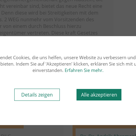
cht vereinbar sind, bietet das neue Recht eine
 Denn diese wird bei Streitigkeiten mit dem
bs. 2 WEG nunmehr vom Vorsitzenden des
r von einem durch Beschluss hierzu
gentümer vertreten. Diese kraft Gesetzes
 somit eine Prüfung des Vertrages nach den
. BGB vornehmen und Überzahlungen
endet Cookies, die uns helfen, unsere Website zu verbessern un
ieten. Indem Sie auf 'Akzeptieren' klicken, erklären Sie sich mit
iet lesen
einverstanden.
Erfahren Sie mehr.
Details zeigen
Alle akzeptieren
Rechtsgebiet
msrecht
31.12.2021
Miet- und Wohnungseigen