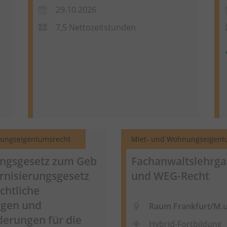
29.10.2026
7,5 Nettozeitstunden
ungseigentumsrecht
Miet- und Wohnungseigent
ngsgesetz zum
Geb
Fachanwaltslehrga
nisierungsgesetz
und WEG-Recht
chtliche
ngen und
Raum Frankfurt/M.
erungen für die
Hybrid-Fortbildung