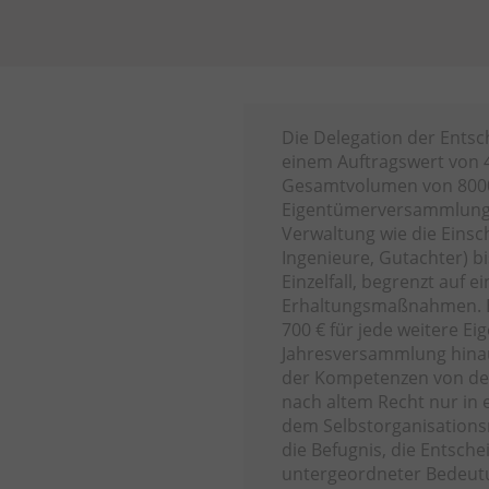
Die Delegation der Ents
einem Auftragswert von 40
Gesamtvolumen von 8000
Eigentümerversammlung
Verwaltung wie die Einsc
Ingenieure, Gutachter) b
Einzelfall, begrenzt auf
Erhaltungsmaßnahmen. E
700 € für jede weitere 
Jahresversammlung hinau
der Kompetenzen von de
nach altem Recht nur in
dem Selbstorganisations
die Befugnis, die Entsc
untergeordneter Bedeutu