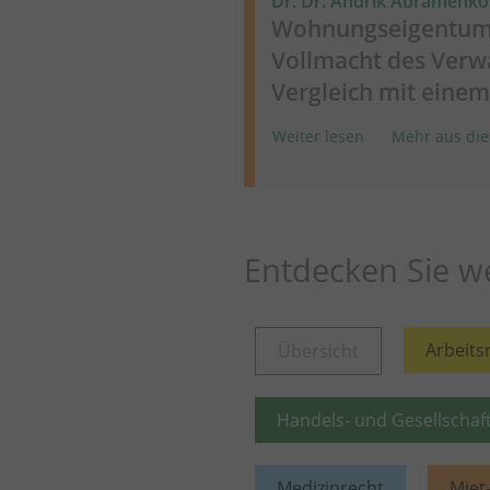
Dr. Dr. Andrik Abramenko
Wohnungseigentums
Vollmacht des Verwa
Vergleich mit ein
Weiter lesen
Mehr aus die
Entdecken Sie we
Arbeits
Übersicht
Handels- und Gesellschaf
Medizinrecht
Miet