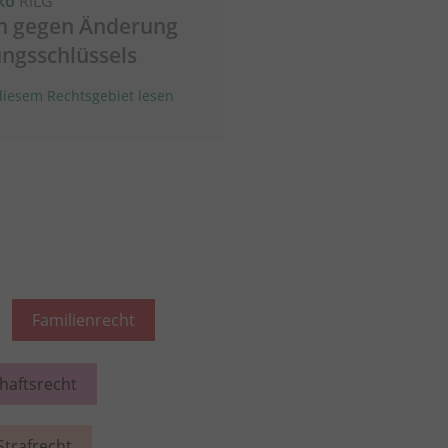
ko
RiLG
en gegen Änderung
ungsschlüssels
iesem Rechtsgebiet lesen
Familienrecht
chaftsrecht
Strafrecht