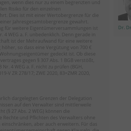
agen, wenn dies nur zu einem begrenzten und
len Risiko für den einzelnen
. Dies ist mit einer Wertobergrenze für die
einer Jahresgesamtobergrenze gewahrt.
Dr. D
g für weitere Eigentümerversammlungen ist
r. 4 WEG a. F. unbedenklich. Denn gerade in
haft ist der Mehraufwand für eine weitere
höher, so dass eine Vergütung von 700 €
Wohnungseigentümer gedeckt ist. Ob diese
vertrages gegen § 307 Abs. 1 BGB verstößt,
3 Nr. 4 WEG a. F. nicht zu prüfen (BGH,
2019-V ZR 278/17; ZWE 2020, 83=ZMR 2020,
rlich dargelegten Grenzen der Delegation
ssen auf den Verwalter sind mittlerweile
ht (§ 27 Abs. 2 WEG) können die
Rechte und Pflichten des Verwalters ohne
 einschränken, aber auch erweitern. Für das
igentümergemeinschaft gegen Klauseln, die