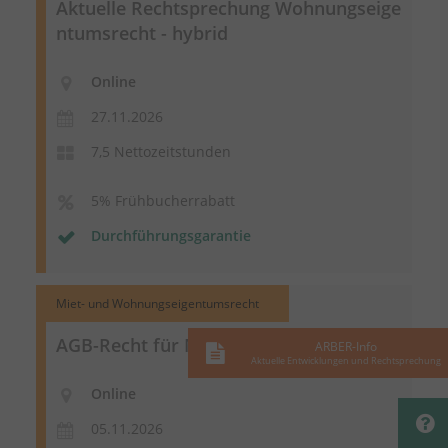
Aktuelle Rechtsprechung
Wohnungseige
ntumsrecht
- hybrid
Online
27.11.2026
7,5 Nettozeitstunden
5% Frühbucherrabatt
Durchführungsgarantie
Miet- und Wohnungseigentumsrecht
AGB-Recht für Mietverträge - online
ARBER-Info
Aktuelle Entwicklungen und Rechtsprechung
Online
05.11.2026