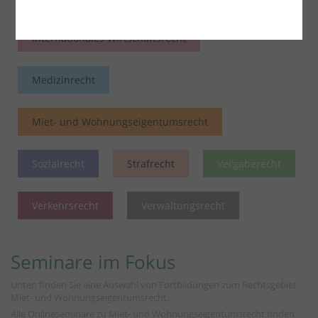
Internationales Wirtschaftsrecht
Medizinrecht
Miet- und Wohnungseigentumsrecht
Sozialrecht
Strafrecht
Vergaberecht
Verkehrsrecht
Verwaltungsrecht
Seminare im Fokus
Unten finden Sie eine Auswahl von Fortbildungen zum Rechtsgebiet
Miet- und Wohnungseigentumsrecht.
Alle Onlineseminare zu Miet- und Wohnungseigentumsrecht finden