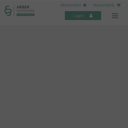
----- Body: -----
x
Merkzettel
Warenkorb
Login
Mitarbeiter-Seminare