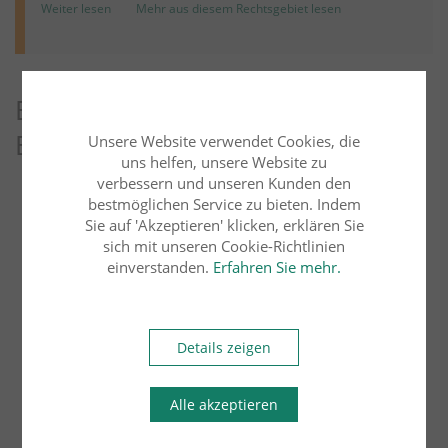
Weiter lesen
Mehr aus diesem Rechtsgebiet lesen
Entdecken Sie weitere Blog-
Beiträge
Unsere Website verwendet Cookies, die
uns helfen, unsere Website zu
verbessern und unseren Kunden den
bestmöglichen Service zu bieten. Indem
Arbeitsrecht
Übersicht
Sie auf 'Akzeptieren' klicken, erklären Sie
sich mit unseren Cookie-Richtlinien
Bau- und Architektenrecht
Erbrecht
einverstanden.
Erfahren Sie mehr.
Familienrecht
Details zeigen
Handels- und Gesellschaftsrecht
Alle akzeptieren
Insolvenzrecht