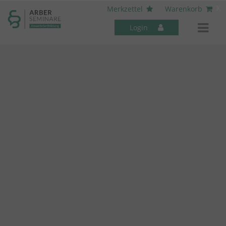
----- Body: -----
x
Merkzettel
Warenkorb
Login
Mitarbeiter-Seminare