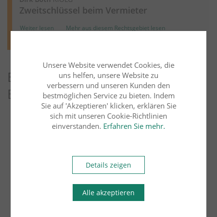
Zweitschlüssel beim Vermieter
Weiter lesen
Mehr aus diesem Rechtsgebiet lesen
Unsere Website verwendet Cookies, die
Entdecken Sie weitere Blog-
uns helfen, unsere Website zu
verbessern und unseren Kunden den
Beiträge
bestmöglichen Service zu bieten. Indem
Sie auf 'Akzeptieren' klicken, erklären Sie
sich mit unseren Cookie-Richtlinien
Arbeitsrecht
Übersicht
einverstanden.
Erfahren Sie mehr.
Bau- und Architektenrecht
Erbrecht
Details zeigen
Familienrecht
Alle akzeptieren
Handels- und Gesellschaftsrecht