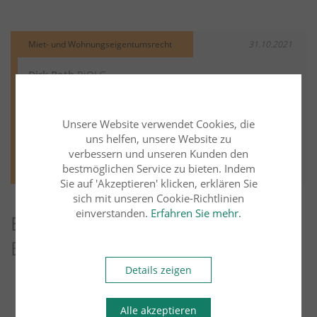
Miet- und Wohnungseigentumsrecht
31.10.2021
Dirk Both
RiOLG
Wohnraummietrecht - Rückforderung von
Betriebskostenvorauszahlungen bei nicht
Unsere Website verwendet Cookies, die
fristgerechter Abrechnung
uns helfen, unsere Website zu
Weiter lesen
Mehr aus diesem Rechtsgebiet lesen
verbessern und unseren Kunden den
bestmöglichen Service zu bieten. Indem
Sie auf 'Akzeptieren' klicken, erklären Sie
sich mit unseren Cookie-Richtlinien
einverstanden.
Erfahren Sie mehr.
Entdecken Sie weitere Blog-
Beiträge
Details zeigen
Arbeitsrecht
Übersicht
Alle akzeptieren