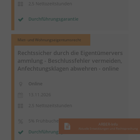
2,5 Nettozeitstunden
Durchführungsgarantie
Miet- und Wohnungseigentumsrecht
Rechtssicher durch die
Eigentümervers
ammlung
- Beschlussfehler vermeiden,
Anfechtungsklagen abwehren - online
Online
13.11.2026
2,5 Nettozeitstunden
5% Frühbucherrabatt
ARBER-Info
Aktuelle Entwicklungen und Rechtsprechung
Durchführungsgarantie