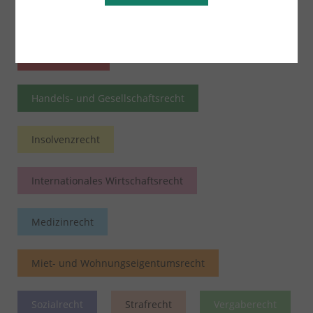
Bau- und Architektenrecht
Erbrecht
Familienrecht
Handels- und Gesellschaftsrecht
Insolvenzrecht
Internationales Wirtschaftsrecht
Medizinrecht
Miet- und Wohnungseigentumsrecht
Sozialrecht
Strafrecht
Vergaberecht