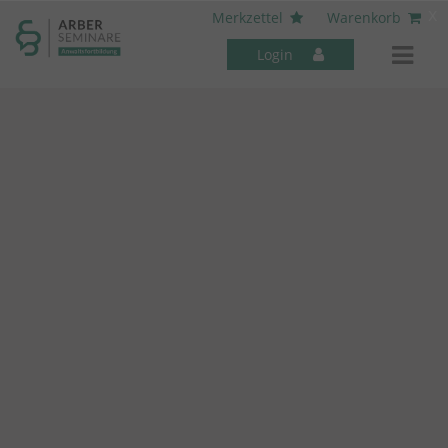
----- Body: -----
x
Merkzettel
Warenkorb
Login
Mitarbeiter-Seminare