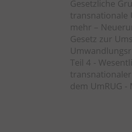
Gesetzliche Gr
transnational
mehr – Neueru
Gesetz zur Ums
Umwandlungsric
Teil 4 - Wesent
transnational
dem UmRUG - M