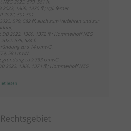
t
NZG 2022, 579, 581 ff.
 2022, 1369, 1370 ff.; vgl. ferner
2022, 501 501.
022, 579, 582 ff. auch zum Verfahren und zur
ndung.
t
DB 2022, 1369, 1372 ff.;
Hommelhoff
NZG
2022, 579, 584 f.
gründung zu § 14 UmwG.
579, 584 mwN.
egründung zu § 333 UmwG.
B 2022, 1369, 1374 ff.;
Hommelhoff
NZG
iet lesen
Rechtsgebiet