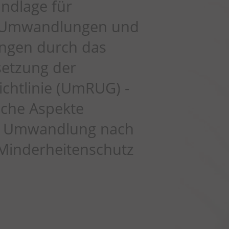
undlage für
e Umwandlungen und
ngen durch das
etzung der
htlinie (UmRUG) -
liche Aspekte
er Umwandlung nach
inderheitenschutz