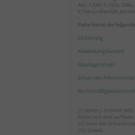
Abs. 1 Satz 1, 142a, 248a
E; hierzu ebenfalls bereit
Siehe hierzu die folgend
Einführung
Anwendungsbereich
Gläubigerschutz
Schutz der Arbeitnehme
Rechtsmäßigkeitskontroll
[1]
Näher
J. Schmidt
NZG 2
findet sich dort auf Seite
[2]
Siehe das Schutzkonzept
212 UmwG.