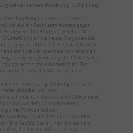
dung bei Herausverschmelzung, -aufspaltung
e Verschmelzungen hatte der deutsche
mwG bereits ein
Recht zum Austritt gegen
er
Heraus
verschmelzung vorgesehen. Die
 313 UmwG
und an die neuen Vorgaben des
sRRL angepasst.
[4]
Nach § 327 Satz 1 UmwGE
chend auch bei der grenzüberschreitenden
ung; für die Ausgliederung stellt § 327 Satz 2
ndungsrecht nicht erforderlich ist. Für
ormwechsel enthält § 340 UmwG eine
onalen Verschmelzung, Spaltung oder zum
er
Anteilsinhaber
, der vom
brauch macht, nicht erst nach Wirksamkeit
r Spaltung aus dem übernehmenden
rn
gilt mit
Wirksamkeit der
Umwandlung als aus dem übertragenden
den. Die GesRRL basiert nämlich auf dem
schafter, die das Barabfindungsangebot