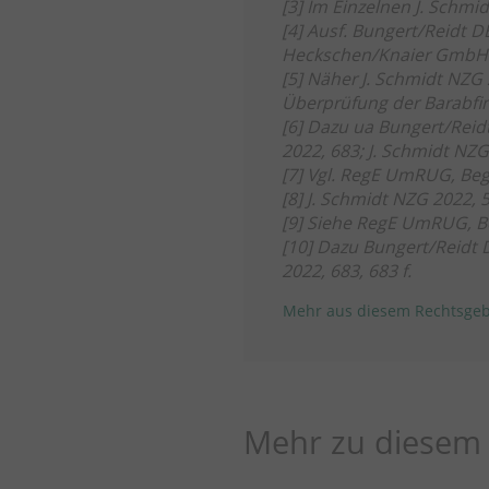
[3]
Im Einzelnen
J. Schmid
[4]
Ausf.
Bungert
/
Reidt
DB
Heckschen
/
Knaier
GmbHR 
[5]
Näher
J. Schmidt
NZG 2
Überprüfung der Barabfi
[6]
Dazu ua
Bungert
/
Reid
2022, 683;
J. Schmidt
NZG 
[7]
Vgl. RegE UmRUG, Be
[8]
J. Schmidt
NZG 2022, 
[9]
Siehe RegE UmRUG, B
[10]
Dazu
Bungert
/
Reidt
D
2022, 683, 683 f.
Mehr aus diesem Rechtsgeb
Mehr zu diesem 