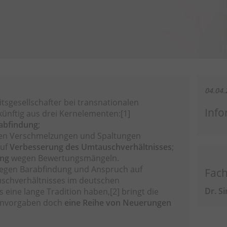
04.04.
tsgesellschafter bei transnationalen
Info
nftig aus drei Kernelementen:
[1]
rabfindung
;
den Verschmelzungen und Spaltungen
auf
Verbesserung des Umtauschverhältnisses
;
ung
wegen Bewertungsmängeln.
 gegen Barabfindung und Anspruch auf
Fach
schverhältnisses im deutschen
Dr. S
s eine lange Tradition haben,
[2]
bringt die
ienvorgaben doch
eine Reihe von Neuerungen