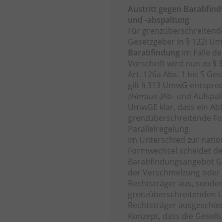
Austritt gegen Barabfin
und -abspaltung
Für grenzüberschreitend
Gesetzgeber in § 122i U
Barabfindung
im Falle d
Vorschrift wird nun zu
§
Art. 126a Abs. 1 bis 5 Ge
gilt § 313 UmwG entspre
(Heraus-)
Ab- und Aufspalt
UmwGE klar, dass ein Abfi
grenzüberschreitende F
Parallelregelung.
Im Unterschied zur nati
Formwechsel scheidet d
Barabfindungsangebot Ge
der Verschmelzung ode
Rechtsträger aus, sonde
grenzüberschreitenden 
Rechtsträger ausgeschie
Konzept, dass die Gesell